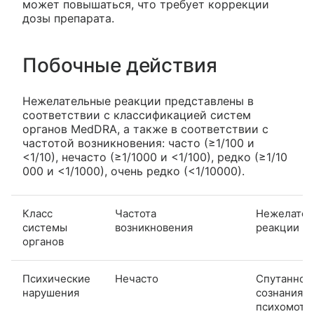
может повышаться, что требует коррекции
дозы препарата.
Побочные действия
Нежелательные реакции представлены в
соответствии с классификацией систем
органов MedDRA, а также в соответствии с
частотой возникновения: часто (≥1/100 и
<1/10), нечасто (≥1/1000 и <1/100), редко (≥1/10
000 и <1/1000), очень редко (<1/10000).
Класс
Частота
Нежелате
системы
возникновения
реакции
органов
Психические
Нечасто
Спутаннос
нарушения
сознания,
психомото