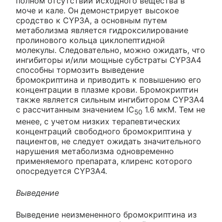
полном отсутствии исходного вещества в
моче и кале. Он демонстрирует высокое
сродство к CYP3A, а основным путем
метаболизма является гидроксилирование
пролинового кольца циклопептидной
молекулы. Следовательно, можно ожидать, что
ингибиторы и/или мощные субстраты CYP3A4
способны тормозить выведение
бромокриптина и приводить к повышению его
концентрации в плазме крови. Бромокриптин
также является сильным ингибитором CYP3A4
с рассчитанным значением IC
1.6 мкМ. Тем не
50
менее, с учетом низких терапевтических
концентраций свободного бромокриптина у
пациентов, не следует ожидать значительного
нарушения метаболизма одновременно
применяемого препарата, клиренс которого
опосредуется CYP3A4.
Выведение
Выведение неизмененного бромокриптина из