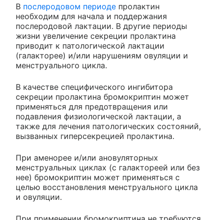
В
послеродовом периоде
пролактин
необходим для начала и поддержания
послеродовой лактации. В другие периоды
жизни увеличение секреции пролактина
приводит к патологической лактации
(галакторее) и/или нарушениям овуляции и
менструального цикла.
В качестве специфического ингибитора
секреции пролактина бромокриптин может
применяться для предотвращения или
подавления физиологической лактации, а
также для лечения патологических состояний,
вызванных гиперсекрецией пролактина.
При аменорее и/или ановуляторных
менструальных циклах (с галактореей или без
нее) бромокриптин может применяться с
целью восстановления менструального цикла
и овуляции.
При применении бромокриптина не требуются