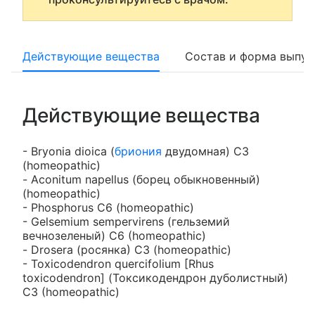
Действующие вещества
Состав и форма выпус
Действующие вещества
- Bryonia dioica (
бриония
двудомная) С3
(homeopathic)
- Aconitum napellus (борец обыкновенный)
(homeopathic)
- Phosphorus C6 (homeopathic)
- Gelsemium sempervirens (гельземий
вечнозеленый) С6 (homeopathic)
- Drosera (росянка) C3 (homeopathic)
- Toxicodendron quercifolium [Rhus
toxicodendron] (Токсикодендрон дуболистный)
С3 (homeopathic)