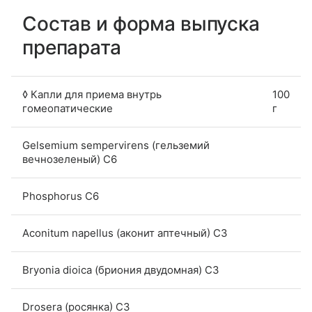
Состав и форма выпуска
препарата
◊ Капли для приема внутрь
100
гомеопатические
г
Gelsemium sempervirens (гельземий
вечнозеленый) С6
Phosphorus C6
Aconitum napellus (аконит аптечный) C3
Bryonia dioica (бриония двудомная) С3
Drosera (росянка) C3