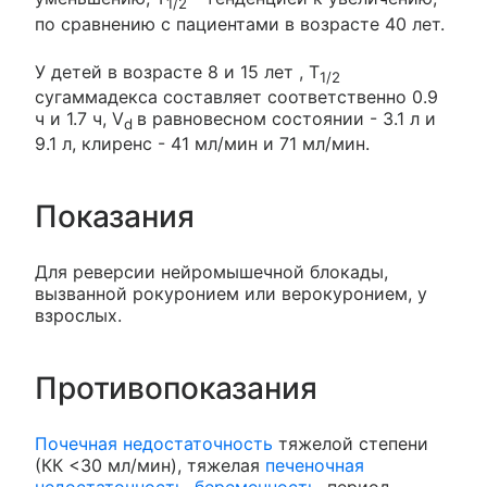
1/2
по сравнению с пациентами в возрасте 40 лет.
У детей в возрасте 8 и 15 лет , T
1/2
сугаммадекса составляет соответственно 0.9
ч и 1.7 ч, V
в равновесном состоянии - 3.1 л и
d
9.1 л, клиренс - 41 мл/мин и 71 мл/мин.
Показания
Для реверсии нейромышечной блокады,
вызванной рокуронием или верокуронием, у
взрослых.
Противопоказания
Почечная недостаточность
тяжелой степени
(КК <30 мл/мин), тяжелая
печеночная
недостаточность
,
беременность
, период