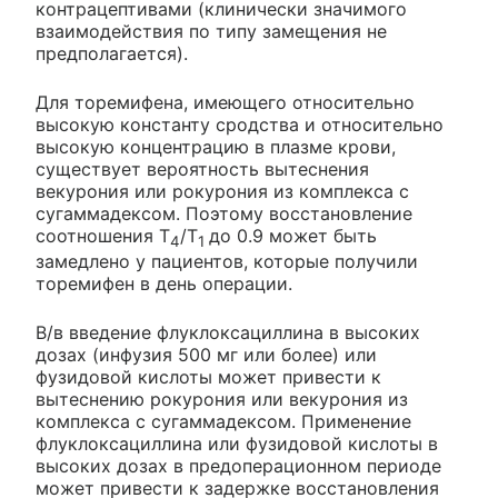
контрацептивами (клинически значимого
взаимодействия по типу замещения не
предполагается).
Для торемифена, имеющего относительно
высокую константу сродства и относительно
высокую концентрацию в плазме крови,
существует вероятность вытеснения
векурония или рокурония из комплекса с
сугаммадексом. Поэтому восстановление
соотношения T
/T
до 0.9 может быть
4
1
замедлено у пациентов, которые получили
торемифен в день операции.
В/в введение флуклоксациллина в высоких
дозах (инфузия 500 мг или более) или
фузидовой кислоты может привести к
вытеснению рокурония или векурония из
комплекса с сугаммадексом. Применение
флуклоксациллина или фузидовой кислоты в
высоких дозах в предоперационном периоде
может привести к задержке восстановления