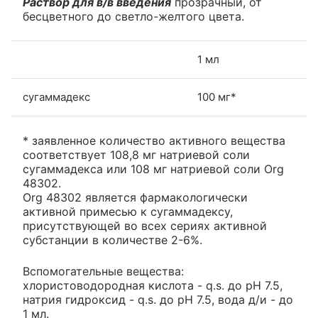
Раствор для в/в введения
прозрачный, от
бесцветного до светло-желтого цвета.
1 мл
сугаммадекс
100 мг*
* заявленное количество активного вещества
соответствует 108,8 мг натриевой соли
сугаммадекса или 108 мг натриевой соли Org
48302.
Org 48302 является фармакологически
активной примесью к сугаммадексу,
присутствующей во всех сериях активной
субстанции в количестве 2-6%.
Вспомогательные вещества:
хлористоводородная кислота - q.s. до pH 7.5,
натрия гидроксид - q.s. до pH 7.5, вода д/и - до
1 мл.