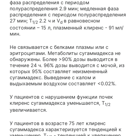
фаза распределения с периодом
полураспределения 2.9 мин; медленная фаза
распределения с периодом полураспределения
27 мин; T
2.2 ч и V
в равновесном
1/2
d
состоянии – 15 л, плазменный клиренс - 91 мл/
мин.
Не связывается с белками плазмы или с
эритроцитами. Метаболиты сугаммадекса не
обнаружены. Более >90% дозы выводится в
течение 24 ч. 96% дозы выводится с мочой, из
которых 95% составляет неизмененный
сугаммадекс. Выведение с калом и
выдыхаемым воздухом составляет <0.02%.
У пациентов с нарушением функции почек
клиренс сугаммадекса уменьшается, T
1/2
увеличивается.
У пациентов в возрасте 75 лет клиренс
сугаммадекса характеризуется тенденцией к
уменьшению, T
- тенденцией к увеличению,