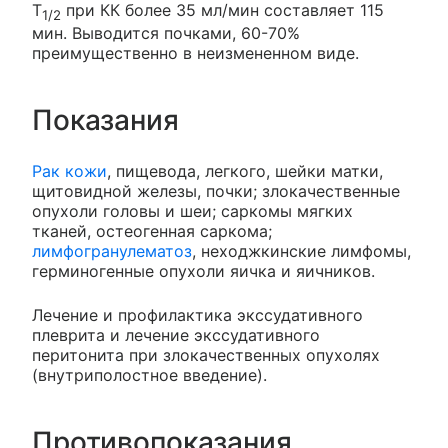
T
при КК более 35 мл/мин составляет 115
1/2
мин. Выводится почками, 60-70%
преимущественно в неизмененном виде.
Показания
Рак кожи
, пищевода, легкого, шейки матки,
щитовидной железы, почки; злокачественные
опухоли головы и шеи; саркомы мягких
тканей, остеогенная саркома;
лимфогранулематоз
, неходжкинские лимфомы,
герминогенные опухоли яичка и яичников.
Лечение и профилактика экссудативного
плеврита и лечение экссудативного
перитонита при злокачественных опухолях
(внутриполостное введение).
Противопоказания