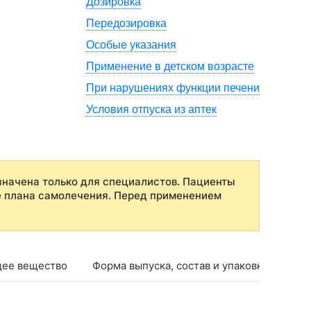
Дозировка
Передозировка
Особые указания
Применение в детском возрасте
При нарушениях функции печени
Условия отпуска из аптек
начена только для специалистов. Пациенты
е плана самолечения. Перед применением
ее вещество
Форма выпуска, состав и упаковка
Фар