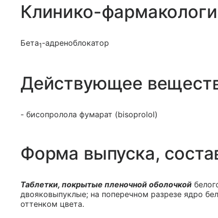
Клинико-фармакологи
Бета
-адреноблокатор
1
Действующее вещест
- бисопролола фумарат (bisoprolol)
Форма выпуска, соста
Таблетки, покрытые пленочной оболочкой
белого
двояковыпуклые; на поперечном разрезе ядро бе
оттенком цвета.