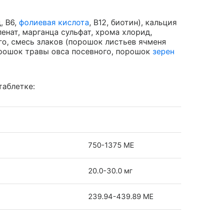
, В6,
фолиевая кислота
, В12, биотин), кальция
ленат, марганца сульфат, хрома хлорид,
о, смесь злаков (порошок листьев ячменя
рошок травы овса посевного, порошок
зерен
таблетке:
750-1375 ME
20.0-30.0 мг
239.94-439.89 ME