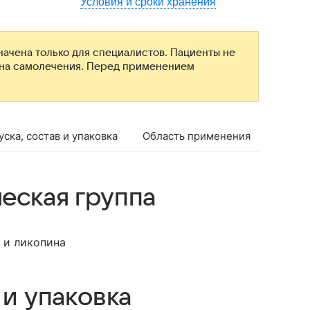
Условия и сроки хранения
ачена только для специалистов. Пациенты не
ана самолечения. Перед применением
ска, состав и упаковка
Область применения
Проти
еская группа
 и ликопина
 и упаковка