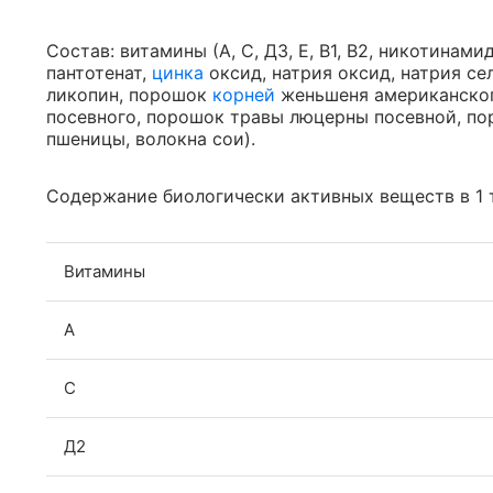
Состав: витамины (А, С, Д3, Е, В1, В2, никотинамид
пантотенат,
цинка
оксид, натрия оксид, натрия се
ликопин, порошок
корней
женьшеня американског
посевного, порошок травы люцерны посевной, по
пшеницы, волокна сои).
Содержание биологически активных веществ в 1 
Витамины
А
С
Д2