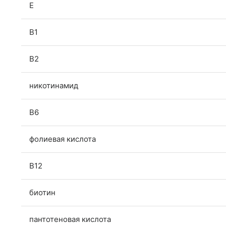
Е
В1
В2
никотинамид
В6
фолиевая кислота
B12
биотин
пантотеновая кислота