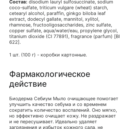
Состав:
disodium lauryl sulfosuccinate, sodium
coco-sulfate, triticum vulgare (wheat) starch,
cetearyl alcohol, paraffin, ginkgo biloba leaf
extract, dodecyl gallate, mannitol, xylitol,
rhamnose, fructooligosaccharides, zinc sulfate,
copper sulfate, aqua/water/eau, propylene glycol,
titanium dioxide (CI 77891), fragrance (parfum) [BI
622].
1 шт. (100 г) - коробки картонные.
Фармакологическое
действие
Биодерма Себиум Мыло очищающее помогает
улучшить качество себума и со временем
сократить количество воспалений. Оно мягко,
но эффективно очищает кожу. Не раздражает
и не пересушивает. Идеально удаляет
загрязнения и избыток кожного сала, не