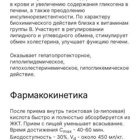
в крови и увеличению содержания гликогена в
печени, а также преодолению
инсулинорезистентности. По характеру
биохимического действия близка к витаминам
группы В. Участвует в регулировании
липидного и углеводного обмена, стимулирует
обмен холестерина, улучшает функцию печени.
Оказывает гепатопротекторное,
гиполипидемическое,
гипохолестеринемическое, гипогликемическое
действие.
Фармакокинетика
После приема внутрь тиоктовая (α-липоевая)
кислота быстро и полностью абсорбируется из
ЖКТ. Прием с пищей уменьшает всасывание.
Время достижения C
- 40-60 мин.
max
Биодоступность - 30%. V
- около 450 мл/кг.
d