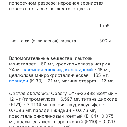
поперечном разрезе: неровная зернистая
поверхность светло-желтого цвета.
1 таб.
тиоктовая (α-липоевая) кислота
300 мг
Вспомогательные вещества: лактозы
моногидрат - 60 мг, кроскармеллоза натрия -
24 мг,
кремния диоксид коллоидный
- 18 мг,
целлюлоза микрокристаллическая - 165 мг,
повидон
(К-30) - 21 мг, магния стеарат - 12 мг.
Состав оболочки:
Opadry OY-S-22898 желтый -
12 мг (гипромеллоза - 6.597 мг, титана диоксид
(Е171) - 3.9134 мг, натрия лаурилсульфат -
0.7096 мг, парафин жидкий - 0.676 мг,
краситель хинолиновый желтый (Е104) -0.075
мг, краситель желто-оранжевый (Е110) - 0.029