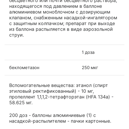
бесцветного или почти бесцветного раствора,
находящегося под давлением в баллоне
алюминиевом моноблочном с дозирующим
клапаном, снабженным насадкой-ингалятором
с защитным колпачком; препарат при выходе
из баллона распыляется в виде аэрозольной
струи.
1 доза
беклометазон
250 мкг
Вспомогательные вещества: этанол (спирт
этиловый ректификованный) - 10 мг,
пропеллент 1,1,1,2-тетрафторэтан (HFA 134a) -
58.625 мг.
200 доз - баллоны алюминиевые (1) с
насадкой-распылителем - пачки картонные.