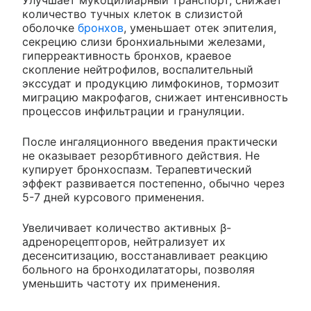
Улучшает мукоцилиарный транспорт, снижает
количество тучных клеток в слизистой
оболочке
бронхов
, уменьшает отек эпителия,
секрецию слизи бронхиальными железами,
гиперреактивность бронхов, краевое
скопление нейтрофилов, воспалительный
экссудат и продукцию лимфокинов, тормозит
миграцию макрофагов, снижает интенсивность
процессов инфильтрации и грануляции.
После ингаляционного введения практически
не оказывает резорбтивного действия. Не
купирует бронхоспазм. Терапевтический
эффект развивается постепенно, обычно через
5-7 дней курсового применения.
Увеличивает количество активных β-
адренорецепторов, нейтрализует их
десенситизацию, восстанавливает реакцию
больного на бронходилататоры, позволяя
уменьшить частоту их применения.