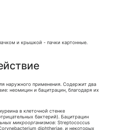
пачком и крышкой - пачки картонные.
ействие
ля наружного применения. Содержит два
ие: неомицин и бацитрацин, благодаря их
муреина в клеточной стенке
трицательных бактерий). Бацитрацин
ьных микроорганизмов:
Streptococcus
 Corynebacterium diphtheriae, и некоторых