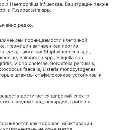
pp.и Haemophilus influenzae. Бацитрацин также
p. и Fusobacteria spp.
ычайно редко.
величением проницаемости клеточной
ка. Неомицин активен как против
тогенов,
таких как Staphylococcus spp.,
moniae, Salmonella spp., Shigella spp.,
tidis, Vibrio cholerae, Bordetella pertussis,
eptococcus faecalis, Listeria monocytogenes,
Некоторые штаммы стафилококков устойчивы к
 веществ достигается широкий спектр
отив псевдомонад, нокардий, грибов и
сценивается как хорошая, инактивации
 компонентами не отмечается.