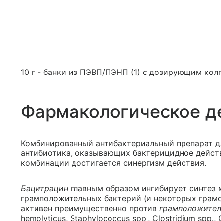
10 г - банки из ПЭВП/ПЭНП (1) с дозирующим кол
Фармакологическое д
Комбинированный антибактериальный препарат д
антибиотика, оказывающих бактерицидное действ
комбинации достигается синергизм действия.
Бацитрацин
главным образом ингибирует синтез 
грамположительных бактерий (и некоторых грамо
активен преимущественно против
грамположител
hemolyticus, Staphylococcus spp., Clostridium spp.,