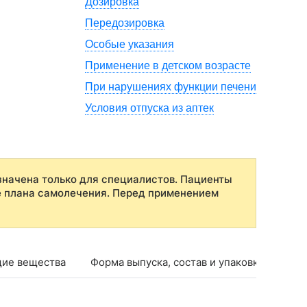
Дозировка
Передозировка
Особые указания
Применение в детском возрасте
При нарушениях функции печени
Условия отпуска из аптек
начена только для специалистов. Пациенты
е плана самолечения. Перед применением
ие вещества
Форма выпуска, состав и упаковка
Фар