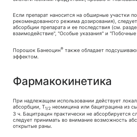
Если препарат наносится на обширные участки п
рекомендованного режима дозирования), следуе
абсорбции препарата и ее последствия (см. разд
взаимодействие", "Особые указания" и "Побочные
®
Порошок Банеоцин
также обладает подсушива
эффектом.
Фармакокинетика
При надлежащем использовании действует локальн
абсорбции, T
неомицина или бацитрацина из сы
1/2
3 ч. Бацитрацин практически не абсорбируется 
следует принимать во внимание возможность абс
открытые раны.