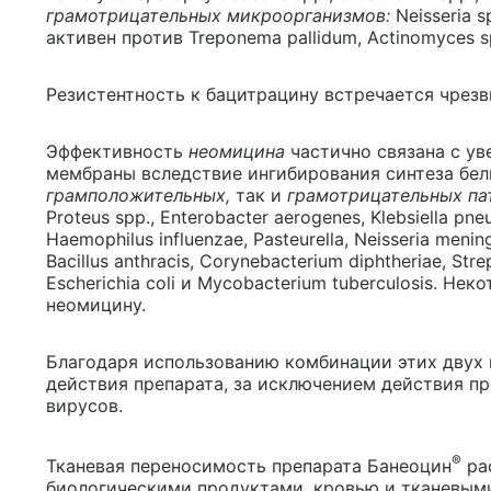
грамотрицательных микроорганизмов:
Neisseria s
активен против Treponema pallidum, Actinomyces sp
Резистентность к бацитрацину встречается чрезв
Эффективность
неомицина
частично связана с у
мембраны вследствие ингибирования синтеза бел
грамположительных,
так и
грамотрицательных па
Proteus spp., Enterobacter aerogenes, Klebsiella pneu
Haemophilus influenzae, Pasteurella, Neisseria meningi
Bacillus anthracis, Corynebacterium diphtheriae, Str
Escherichia coli и Mycobacterium tuberculosis. 
неомицину.
Благодаря использованию комбинации этих двух
действия препарата, за исключением действия пр
вирусов.
®
Тканевая переносимость препарата Банеоцин
ра
биологическими продуктами, кровью и тканевыми