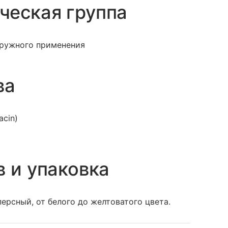
ческая группа
аружного применения
ва
acin)
в и упаковка
рсный, от белого до желтоватого цвета.