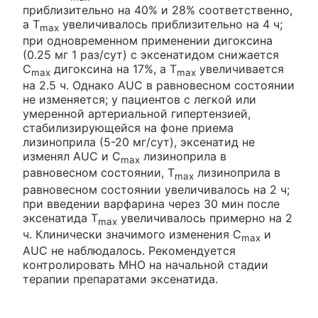
приблизительно на 40% и 28% соответственно,
а Т
увеличивалось приблизительно на 4 ч;
max
при одновременном применении дигоксина
(0.25 мг 1 раз/сут) с эксенатидом снижается
С
дигоксина на 17%, а Т
увеличивается
max
max
на 2.5 ч. Однако AUC в равновесном состоянии
не изменяется; у пациентов с легкой или
умеренной артериальной гипертензией,
стабилизирующейся на фоне приема
лизиноприла (5-20 мг/сут), эксенатид не
изменял AUC и С
лизиноприла в
max
равновесном состоянии, Т
лизиноприла в
max
равновесном состоянии увеличивалось на 2 ч;
при введении варфарина через 30 мин после
эксенатида Т
увеличивалось примерно на 2
max
ч. Клинически значимого изменения С
и
max
AUC не наблюдалось. Рекомендуется
контролировать МНО на начальной стадии
терапии препаратами эксенатида.