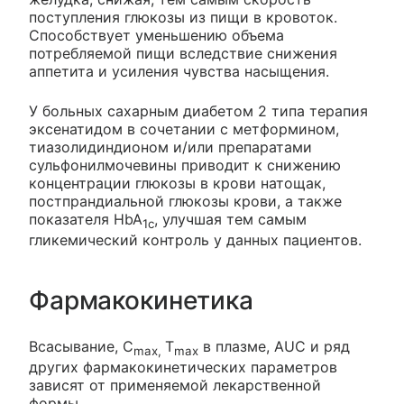
поступления глюкозы из пищи в кровоток.
Способствует уменьшению объема
потребляемой пищи вследствие снижения
аппетита и усиления чувства насыщения.
У больных сахарным диабетом 2 типа терапия
эксенатидом в сочетании с метформином,
тиазолидиндионом и/или препаратами
сульфонилмочевины приводит к снижению
концентрации глюкозы в крови натощак,
постпрандиальной глюкозы крови, а также
показателя HbA
, улучшая тем самым
1c
гликемический контроль у данных пациентов.
Фармакокинетика
Всасывание, С
T
в плазме, AUC и ряд
max,
max
других фармакокинетических параметров
зависят от применяемой лекарственной
формы.