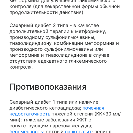
метформина для улучшения гликемического
контроля (для лекарственной формы обычной
продолжительности действия).
Сахарный диабет 2 типа - в качестве
дополнительной терапии к метформину,
производному сульфонилмочевины,
тиазолидиндиону, комбинации метформина и
производного сульфонилмочевины или
метформина и тиазолидиндиона в случае
отсутствия адекватного гликемического
контроля.
Противопоказания
Сахарный диабет 1 типа или наличие
диабетического кетоацидоза;
почечная
недостаточность
тяжелой степени (КК<30 мл/
мин); тяжелые заболевания ЖКТ с
сопутствующим парезом желудка;
беременность
; острый
панкреатит
; период