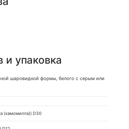
ва
в и упаковка
ной шаровидной формы, белого с серым или
та (хамомилла)) D30
) D12