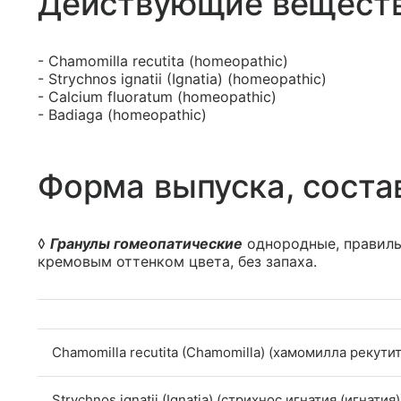
Действующие вещест
- Chamomilla reсutita (homeopathic)
- Stryсhnos ignatii (Ignatia) (homeopathic)
- Calcium fluoratum (homeopathic)
- Badiaga (homeopathic)
Форма выпуска, соста
◊
Гранулы гомеопатические
однородные, правиль
кремовым оттенком цвета, без запаха.
Chamomilla recutita (Chamomilla) (хамомилла рекути
Strychnos ignatii (Ignatia) (стрихнос игнатия (игнатия)