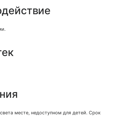
одействие
ми.
тек
ения
света месте, недоступном для детей. Срок