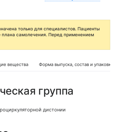
начена только для специалистов. Пациенты
е плана самолечения. Перед применением
ие вещества
Форма выпуска, состав и упаковка
Фар
ческая группа
йроциркуляторной дистонии