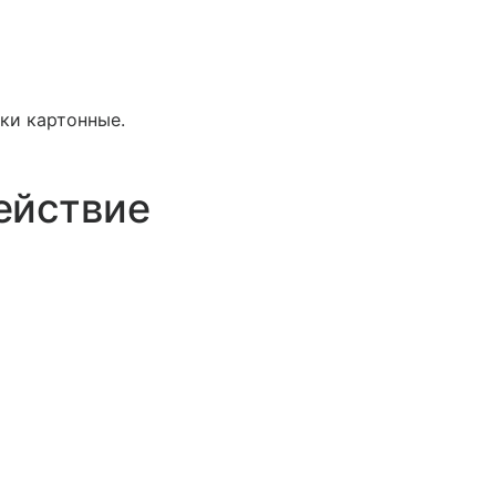
чки картонные.
ействие