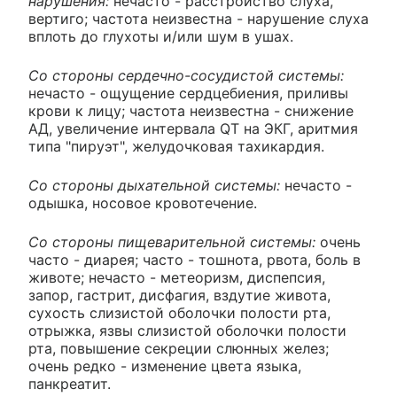
нарушения:
нечасто - расстройство слуха,
вертиго; частота неизвестна - нарушение слуха
вплоть до глухоты и/или шум в ушах.
Со стороны сердечно-сосудистой системы:
нечасто - ощущение сердцебиения, приливы
крови к лицу; частота неизвестна - снижение
АД, увеличение интервала QT на ЭКГ, аритмия
типа "пируэт", желудочковая тахикардия.
Со стороны дыхательной системы:
нечасто -
одышка, носовое кровотечение.
Со стороны пищеварительной системы:
очень
часто - диарея; часто - тошнота, рвота, боль в
животе; нечасто - метеоризм, диспепсия,
запор, гастрит, дисфагия, вздутие живота,
сухость слизистой оболочки полости рта,
отрыжка, язвы слизистой оболочки полости
рта, повышение секреции слюнных желез;
очень редко - изменение цвета языка,
панкреатит.