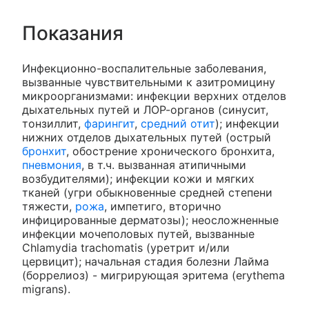
Показания
Инфекционно-воспалительные заболевания,
вызванные чувствительными к азитромицину
микроорганизмами: инфекции верхних отделов
дыхательных путей и ЛОР-органов (синусит,
тонзиллит,
фарингит
,
средний отит
); инфекции
нижних отделов дыхательных путей (острый
бронхит
, обострение хронического бронхита,
пневмония
, в т.ч. вызванная атипичными
возбудителями); инфекции кожи и мягких
тканей (угри обыкновенные средней степени
тяжести,
рожа
, импетиго, вторично
инфицированные дерматозы); неосложненные
инфекции мочеполовых путей, вызванные
Chlamydia trachomatis (уретрит и/или
цервицит); начальная стадия болезни Лайма
(боррелиоз) - мигрирующая эритема (erythema
migrans).