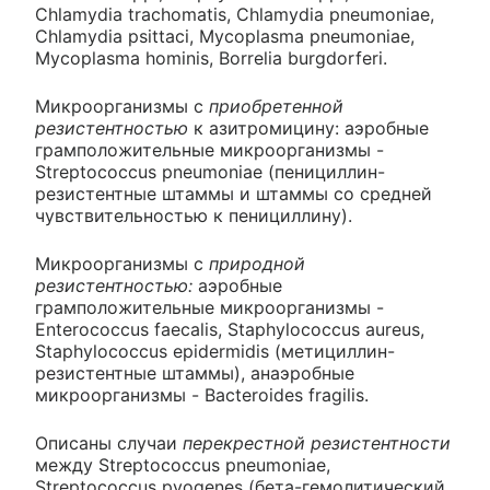
Chlamydia trachomatis, Chlamydia pneumoniae,
Chlamydia psittaci, Mycoplasma pneumoniae,
Mycoplasma hominis, Borrelia burgdorferi.
Микроорганизмы с
приобретенной
резистентностью
к азитромицину: аэробные
грамположительные микроорганизмы -
Streptococcus pneumoniae (пенициллин-
резистентные штаммы и штаммы со средней
чувствительностью к пенициллину).
Микроорганизмы с
природной
резистентностью:
аэробные
грамположительные микроорганизмы -
Enterococcus faecalis, Staphylococcus aureus,
Staphylococcus epidermidis (метициллин-
резистентные штаммы), анаэробные
микроорганизмы - Bacteroides fragilis.
Описаны случаи
перекрестной резистентности
между Streptococcus pneumoniae,
Streptococcus pyogenes (бета-гемолитический