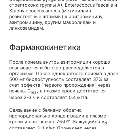
стрептококк группы A), Enterococcus faecalis и
Staphylococcus aureus (метициллин-
резистентные штаммы) к эритромицину,
азитромицину, другим макролидам и
линкозамидам.
Фармакокинетика
После приема внутрь азитромицин хорошо
всасывается и быстро распределяется в
организме. После однократного приема в дозе
500 мг биодоступность составляет 37% за
счет эффекта "первого прохождения" через
печень. C
в плазме крови достигается
max
через 2-3 ч и составляет 0.4 мг/л.
Связывание с белками обратно
пропорционально концентрации в плазме
крови и составляет 7-50%. Кажущийся V
d
составляет 31.1 л/кг. Проникает через