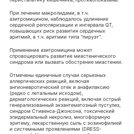
При лечении макролидами, в т.ч.
азитромицином, наблюдалось удлинение
сердечной реполяризации и интервала QT,
повышающих риск развития сердечных
аритмий, в т.ч. аритмии типа "пируэт".
Применение азитромицина может
спровоцировать развитие миастенического
синдрома или вызвать обострение миастении.
Отмечены единичные случаи серьезных
аллергических реакций, включая
ангионевротический отек и анафилаксию
(редко с летальным исходом),
дерматологических реакций, включая острый
генерализованный экзантематозный пустулез,
синдром Стивенса-Джонсона, токсический
эпидермальный некролиз, многоформную
эритему, лекарственную сыпь с эозинофилией
и системными проявлениями (DRESS-