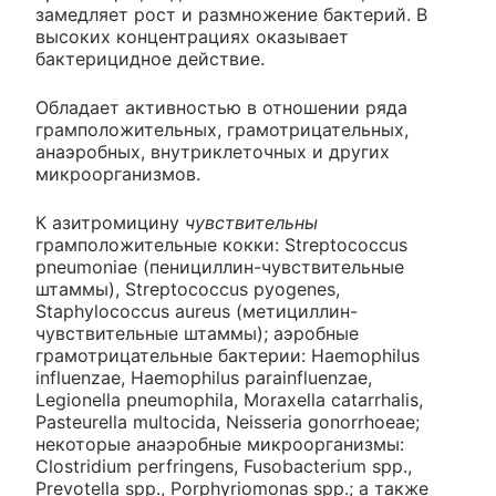
замедляет рост и размножение бактерий. В
высоких концентрациях оказывает
бактерицидное действие.
Обладает активностью в отношении ряда
грамположительных, грамотрицательных,
анаэробных, внутриклеточных и других
микроорганизмов.
К азитромицину
чувствительны
грамположительные кокки: Streptococcus
pneumoniae (пенициллин-чувствительные
штаммы), Streptococcus pyogenes,
Staphylococcus aureus (метициллин-
чувствительные штаммы); аэробные
грамотрицательные бактерии: Haemophilus
influenzae, Haemophilus parainfluenzae,
Legionella pneumophila, Moraxella catarrhalis,
Pasteurella multocida, Neisseria gonorrhoeae;
некоторые анаэробные микроорганизмы:
Clostridium perfringens, Fusobacterium spp.,
Prevotella spp., Porphyriomonas spp.; а также