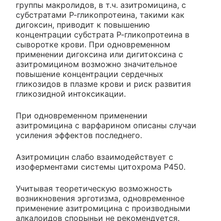
группы макролидов, в т.ч. азитромицина, с
субстратами Р-гликопротеина, такими как
дигоксин, приводит к повышению
концентрации субстрата Р-гликопротеина в
сыворотке крови. При одновременном
применении дигоксина или дигитоксина с
азитромицином возможно значительное
повышение концентрации сердечных
гликозидов в плазме крови и риск развития
гликозидной интоксикации.
При одновременном применении
азитромицина с варфарином описаны случаи
усиления эффектов последнего.
Азитромицин слабо взаимодействует с
изоферментами системы цитохрома Р450.
Учитывая теоретическую возможность
возникновения эрготизма, одновременное
применение азитромицина с производными
алкалоидов спорыньи не рекомендуется.