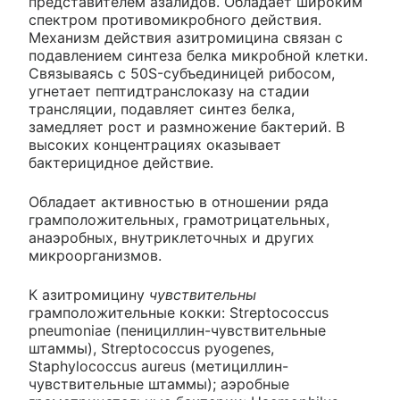
представителем азалидов. Обладает широким
спектром противомикробного действия.
Механизм действия азитромицина связан с
подавлением синтеза белка микробной клетки.
Связываясь с 50S-субъединицей рибосом,
угнетает пептидтранслоказу на стадии
трансляции, подавляет синтез белка,
замедляет рост и размножение бактерий. В
высоких концентрациях оказывает
бактерицидное действие.
Обладает активностью в отношении ряда
грамположительных, грамотрицательных,
анаэробных, внутриклеточных и других
микроорганизмов.
К азитромицину
чувствительны
грамположительные кокки: Streptococcus
pneumoniae (пенициллин-чувствительные
штаммы), Streptococcus pyogenes,
Staphylococcus aureus (метициллин-
чувствительные штаммы); аэробные