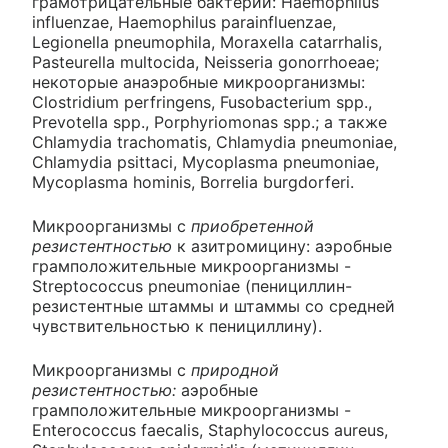
грамотрицательные бактерии: Haemophilus
influenzae, Haemophilus parainfluenzae,
Legionella pneumophila, Moraxella catarrhalis,
Pasteurella multocida, Neisseria gonorrhoeae;
некоторые анаэробные микроорганизмы:
Clostridium perfringens, Fusobacterium spp.,
Prevotella spp., Porphyriomonas spp.; а также
Chlamydia trachomatis, Chlamydia pneumoniae,
Chlamydia psittaci, Mycoplasma pneumoniae,
Mycoplasma hominis, Borrelia burgdorferi.
Микроорганизмы с
приобретенной
резистентностью
к азитромицину: аэробные
грамположительные микроорганизмы -
Streptococcus pneumoniae (пенициллин-
резистентные штаммы и штаммы со средней
чувствительностью к пенициллину).
Микроорганизмы с
природной
резистентностью:
аэробные
грамположительные микроорганизмы -
Enterococcus faecalis, Staphylococcus aureus,