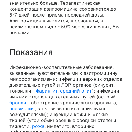
значительно больше. Терапевтическая
концентрация азитромицина сохраняется до
5-7 дней после приема последней дозы.
Азитромицин выводится, в основном, в
неизмененном виде - 50% через кишечник, 6%
почками.
Показания
Инфекционно-воспалительные заболевания,
вызванные чувствительными к азитромицину
микроорганизмами: инфекции верхних отделов
дыхательных путей и ЛОР-органов (синусит,
тонзиллит,
фарингит
,
средний отит
); инфекции
нижних отделов дыхательных путей (острый
бронхит
, обострение хронического бронхита,
пневмония
, в т.ч. вызванная атипичными
возбудителями); инфекции кожи и мягких
тканей (угри обыкновенные средней степени
тяжести,
рожа
, импетиго, вторично
инфицированные дерматозы); неосложненные