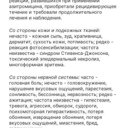
реакций, развившихся при применении
азитромицина, приобретали рецидивирующее
течение и требовали продолжительного
лечения и наблюдения.
Со стороны кожи и подкожных тканей:
нечасто - кожная сыпь, зуд, крапивница,
дерматит, сухость кожи, потливость; редко -
реакция фотосенсибилизации; частота
неизвестна - синдром Стивенса-Джонсона,
токсический эпидермальный некролиз,
многоформная эритема.
Со стороны нервной системы:
часто -
головная боль; нечасто - головокружение,
нарушение вкусовых ощущений, парестезия,
сонливость, бессонница, нервозность; редко -
ажитация; частота неизвестна - гипестезия,
тревога, агрессия, обморок, судороги,
психомоторная гиперактивность, потеря
обоняния, извращение обоняния, потеря
вкусовых ощущений, миастения, бред,