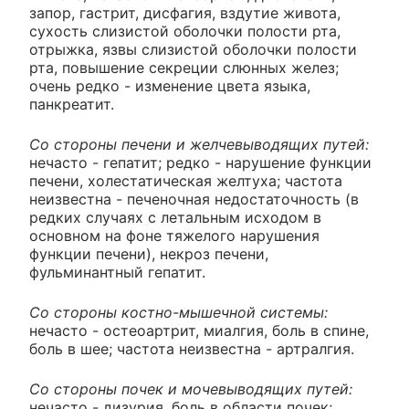
запор, гастрит, дисфагия, вздутие живота,
сухость слизистой оболочки полости рта,
отрыжка, язвы слизистой оболочки полости
рта, повышение секреции слюнных желез;
очень редко - изменение цвета языка,
панкреатит.
Со стороны печени и желчевыводящих путей:
нечасто - гепатит; редко - нарушение функции
печени, холестатическая желтуха; частота
неизвестна - печеночная недостаточность (в
редких случаях с летальным исходом в
основном на фоне тяжелого нарушения
функции печени), некроз печени,
фульминантный гепатит.
Со стороны костно-мышечной системы:
нечасто - остеоартрит, миалгия, боль в спине,
боль в шее; частота неизвестна - артралгия.
Со стороны почек и мочевыводящих путей:
нечасто - дизурия, боль в области почек;