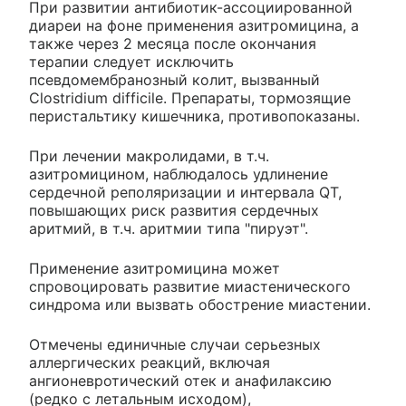
При развитии антибиотик-ассоциированной
диареи на фоне применения азитромицина, а
также через 2 месяца после окончания
терапии следует исключить
псевдомембранозный колит, вызванный
Clostridium difficile. Препараты, тормозящие
перистальтику кишечника, противопоказаны.
При лечении макролидами, в т.ч.
азитромицином, наблюдалось удлинение
сердечной реполяризации и интервала QT,
повышающих риск развития сердечных
аритмий, в т.ч. аритмии типа "пируэт".
Применение азитромицина может
спровоцировать развитие миастенического
синдрома или вызвать обострение миастении.
Отмечены единичные случаи серьезных
аллергических реакций, включая
ангионевротический отек и анафилаксию
(редко с летальным исходом),