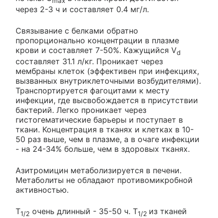
max
через 2-3 ч и составляет 0.4 мг/л.
Связывание с белками обратно
пропорционально концентрации в плазме
крови и составляет 7-50%. Кажущийся V
d
составляет 31.1 л/кг. Проникает через
мембраны клеток (эффективен при инфекциях,
вызванных внутриклеточными возбудителями).
Транспортируется фагоцитами к месту
инфекции, где высвобождается в присутствии
бактерий. Легко проникает через
гистогематические барьеры и поступает в
ткани. Концентрация в тканях и клетках в 10-
50 раз выше, чем в плазме, а в очаге инфекции
- на 24-34% больше, чем в здоровых тканях.
Азитромицин метаболизируется в печени.
Метаболиты не обладают противомикробной
активностью.
T
очень длинный - 35-50 ч. T
из тканей
1/2
1/2