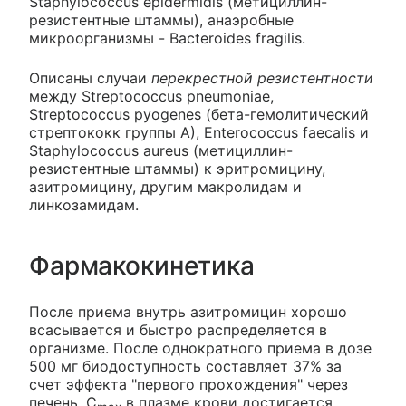
Staphylococcus epidermidis (метициллин-
резистентные штаммы), анаэробные
микроорганизмы - Bacteroides fragilis.
Описаны случаи
перекрестной резистентности
между Streptococcus pneumoniae,
Streptococcus pyogenes (бета-гемолитический
стрептококк группы A), Enterococcus faecalis и
Staphylococcus aureus (метициллин-
резистентные штаммы) к эритромицину,
азитромицину, другим макролидам и
линкозамидам.
Фармакокинетика
После приема внутрь азитромицин хорошо
всасывается и быстро распределяется в
организме. После однократного приема в дозе
500 мг биодоступность составляет 37% за
счет эффекта "первого прохождения" через
печень. C
в плазме крови достигается