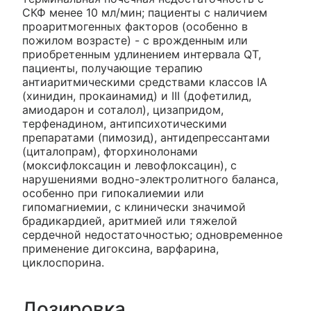
СКФ менее 10 мл/мин; пациенты с наличием
проаритмогенных факторов (особенно в
пожилом возрасте) - с врожденным или
приобретенным удлинением интервала QT,
пациенты, получающие терапию
антиаритмическими средствами классов IA
(хинидин, прокаинамид) и III (дофетилид,
амиодарон и соталол), цизапридом,
терфенадином, антипсихотическими
препаратами (пимозид), антидепрессантами
(циталопрам), фторхинолонами
(моксифлоксацин и левофлоксацин), с
нарушениями водно-электролитного баланса,
особенно при гипокалиемии или
гипомагниемии, с клинически значимой
брадикардией, аритмией или тяжелой
сердечной недостаточностью; одновременное
применение дигоксина, варфарина,
циклоспорина.
Дозировка