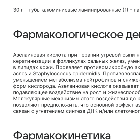
30 г - тубы алюминиевые ламинированные (1) - па
Фармакологическое де
Азелаиновая кислота при терапии угревой сыпи 
кератинизации в фолликулах сальных желез, ум
в липидах кожи. Проявляет противомикробную акт
acnes и Staphyloccocus epidermidis. Противовос
уменьшением метаболизма нейтрофилов и сниже
форм кислорода. Азелаиновая кислота оказывает
подавляющее воздействие на рост и жизнеспосо
Молекулярные механизмы этого воздействия до 
позволяют предположить, что основной эффект а
связан с угнетением синтеза ДНК и/или клеточно
Фармакокинетика