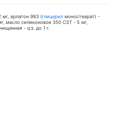
 мг, арлатон 983 (
глицерил
моностеарат) -
мг, масло силиконовое 350 CST - 5 мг,
ищенная - q.s. до 1 г.