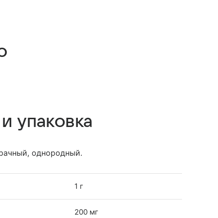
о
 и упаковка
рачный, однородный.
1 г
200 мг