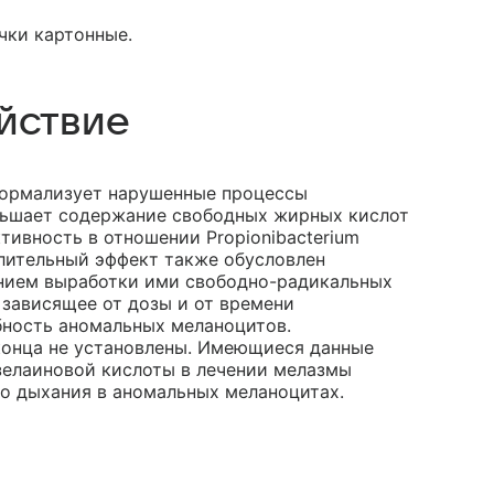
чки картонные.
йствие
нормализует нарушенные процессы
еньшает содержание свободных жирных кислот
ивность в отношении Propionibacterium
палительный эффект также обусловлен
нием выработки ими свободно-радикальных
 зависящее от дозы и от времени
бность аномальных меланоцитов.
конца не установлены. Имеющиеся данные
зелаиновой кислоты в лечении мелазмы
го дыхания в аномальных меланоцитах.