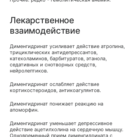
Лекарственное
взаимодействие
Дименгидринат усиливает действие атропина,
трициклических антидепрессантов,
катехоламинов, барбитуратов, этанола,
седативных и снотворных средств,
нейролептиков.
Дименгидринат ослабляет действие
кортикостероидов, антикоагулянтов.
Дименгидринат понижает реакцию на
апоморфин.
Дименгидринат уменьшает депрессивное
действие ацетилхолина на сердечную мышцу.
Одновременный прием дименгидрината с