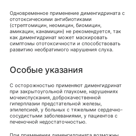
Одновременное применение дименгидрината с
ототоксическими антибиотиками
(стрептомицин, неомицин, биомицин,
амикацин, канамицин) не рекомендуется, так
как дименгидринат может маскировать
симптомы ототоксичности и способствовать
развитию необратимого нарушения слуха.
Особые указания
С осторожностью применяют дименгидринат
при закрытоугольной глаукоме, нарушениях
мочеиспускания, доброкачественной
гиперплазии предстательной железы,
эпилепсией, у больных с тяжелыми сердечно-
сосудистыми заболеваниями, у пациентов с
печеночной недостаточностью.
При применении дименгидрината возможны