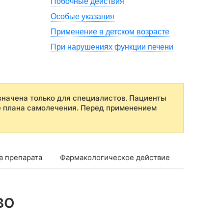
Побочные действия
Особые указания
Применение в детском возрасте
При нарушениях функции печени
начена только для специалистов. Пациенты
е плана самолечения. Перед применением
а препарата
Фармакологическое действие
Фармако
во