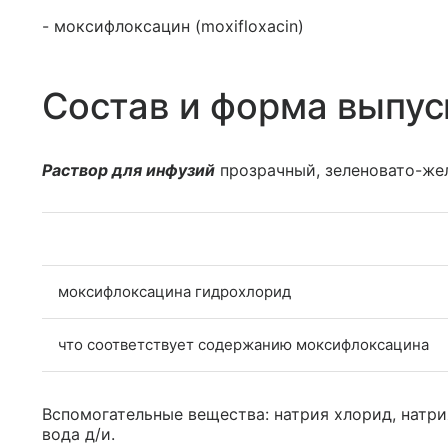
- моксифлоксацин (moxifloxacin)
Состав и форма выпус
Раствор для инфузий
прозрачный, зеленовато-жел
моксифлоксацина гидрохлорид
что соответствует содержанию моксифлоксацина
Вспомогательные вещества: натрия хлорид, натри
вода д/и.