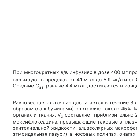
При многократных в/в инфузиях в дозе 400 мг пр
варьируют в пределах от 4.1 мг/л до 5.9 мг/л и от
Средние C
, равные 4.4 мг/л, достигаются в конц
ss
Равновесное состояние достигается в течение 3 
образом с альбуминами) составляет около 45%. 
органах и тканях. V
составляет приблизительно 2
d
моксифлоксацина, превышающие таковые в плазме,
эпителиальной жидкости, альвеолярных макрофага
этмоидальная пазухи), в носовых полипах, очага