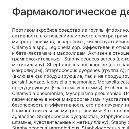
Фармакологическое д
Противомикробное средство из группы фторхинол
активность в отношении широкого спектра грам
микроорганизмов, анаэробных, кислотоустойчивых
Chlamydia spp., Legionella spp. Эффективен в от
к бета-лактамам и макролидам. Активен в отно
грамположительные - Staphylococcus aureus (вкл
метициллину), Streptococcus pneumoniae (включа
макролидам), Streptococcus pyogenes (группа А); 
(включая как продуцирующие, так и не продуцир
parainfluenzae, Klebsiella pneumoniae, Moraxella c
продуцирующие β-лактамазу штаммы), Escherichia c
Chlamydia pneumoniae, Mycoplasma pneumoniae. По
перечисленные ниже микроорганизмы чувствител
безопасность и эффективность его при лечении и
Грамположительные микроорганизмы: Streptococcus 
agalactiae, Streptococcus dysgalactiae, Staphylococ
штаммы, чувствительные к метициллину), Staphyloc
Staphylococcus saprophyticus, Staphylococcus simul