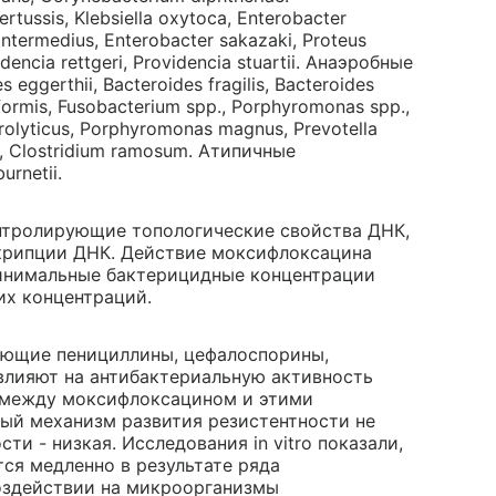
ussis, Klebsiella oxytoca, Enterobacter
ntermedius, Enterobacter sakazaki, Proteus
idencia rettgeri, Providencia stuartii. Анаэробные
eggerthii, Bacteroides fragilis, Bacteroides
iformis, Fusobacterium spp., Porphyromonas spp.,
olyticus, Porphyromonas magnus, Prevotella
ns, Clostridium ramosum. Атипичные
urnetii.
онтролирующие топологические свойства ДНК,
скрипции ДНК. Действие моксифлоксацина
 Минимальные бактерицидные концентрации
их концентраций.
ующие пенициллины, цефалоспорины,
влияют на антибактериальную активность
 между моксифлоксацином и этими
ый механизм развития резистентности не
ти - низкая. Исследования in vitro показали,
ся медленно в результате ряда
оздействии на микроорганизмы