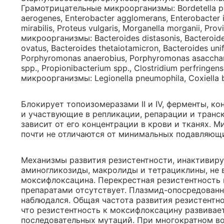
Грамотрицательные микроорганизмы: Bordetella pert
aerogenes, Enterobacter agglomerans, Enterobacter i
mirabilis, Proteus vulgaris, Morganella morganii, Prov
микроорганизмы: Bacteroides distasonis, Bacteroides 
ovatus, Bacteroides thetaiotamicron, Bacteroides un
Porphyromonas anaerobius, Porphyromonas asacchar
spp., Propionibacterium spp., Clostridium perfringe
микроорганизмы: Legionella pneumophila, Coxiella b
Блокирует топоизомеразами II и IV, ферменты, к
и участвующие в репликации, репарации и тран
зависит от его концентрации в крови и тканях.
почти не отличаются от минимальных подавляющ
Механизмы развития резистентности, инактивир
аминогликозиды, макролиды и тетрациклины, не 
моксифлоксацина. Перекрестная резистентность
препаратами отсутствует. Плазмид-опосредованн
наблюдался. Общая частота развития резистентнос
что резистентность к моксифлоксацину развивает
последовательных мутаций. При многократном в