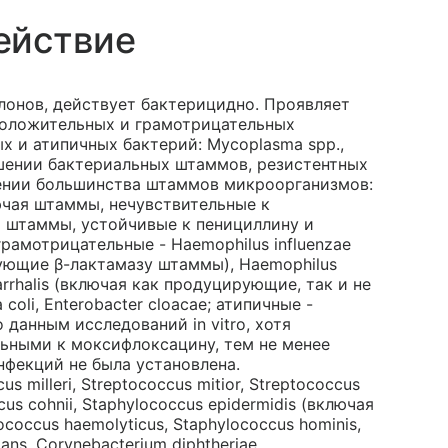
ействие
онов, действует бактерицидно. Проявляет
положительных и грамотрицательных
 и атипичных бактерий: Mycoplasma spp.,
ношении бактериальных штаммов, резистентных
шении большинства штаммов микроорганизмов:
ючая штаммы, нечувствительные к
я штаммы, устойчивые к пенициллину и
грамотрицательные - Haemophilus influenzae
ующие β-лактамазу штаммы), Haemophilus
atarrhalis (включая как продуцирующие, так и не
oli, Enterobacter cloacae; атипичные -
 данным исследований in vitro, хотя
ьными к моксифлоксацину, тем не менее
нфекций не была установлена.
milleri, Streptococcus mitior, Streptococcus
cus cohnii, Staphylococcus epidermidis (включая
occus haemolyticus, Staphylococcus hominis,
ans, Corynebacterium diphtheriae.