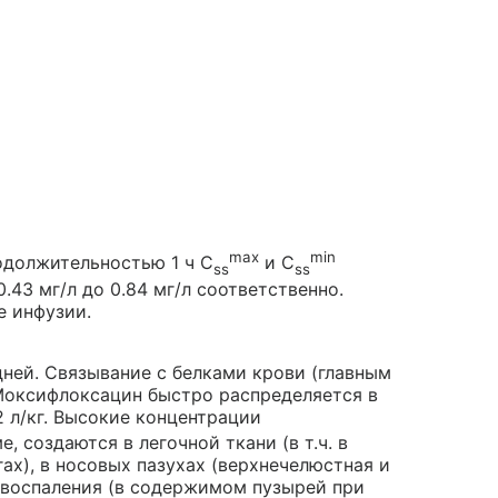
max
min
одолжительностью 1 ч C
и C
ss
ss
 0.43 мг/л до 0.84 мг/л соответственно.
е инфузии.
дней. Связывание с белками крови (главным
Моксифлоксацин быстро распределяется в
 л/кг. Высокие концентрации
 создаются в легочной ткани (в т.ч. в
х), в носовых пазухах (верхнечелюстная и
х воспаления (в содержимом пузырей при