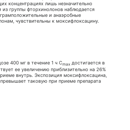
их концентрациях лишь незначительно
 из группы фторхинолонов наблюдается
 грамположительные и анаэробные
онам, чувствительны к моксифлоксацину.
зе 400 мг в течение 1 ч C
достигается в
max
тствует ее увеличению приблизительно на 26%
приеме внутрь. Экспозиция моксифлоксацина,
 превышает таковую при приеме препарата