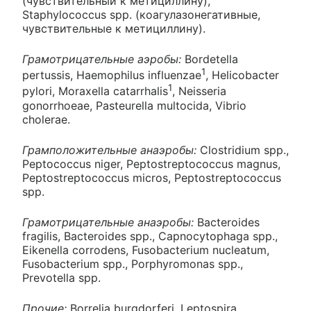
(чувствительный к метициллину),
Staphylococcus spp. (коагулазонегативные,
чувствительные к метициллину).
Грамотрицательные аэробы:
Bordetella
1
pertussis, Haemophilus influenzae
, Helicobacter
1
pylori, Moraxella catarrhalis
, Neisseria
gonorrhoeae, Pasteurella multocida, Vibrio
cholerae.
Грамположительные анаэробы:
Clostridium spp.,
Peptococcus niger, Peptostreptococcus magnus,
Peptostreptococcus micros, Peptostreptococcus
spp.
Грамотрицательные анаэробы:
Bacteroides
fragilis, Bacteroides spp., Capnocytophaga spp.,
Eikenella corrodens, Fusobacterium nucleatum,
Fusobacterium spp., Porphyromonas spp.,
Prevotella spp.
Прочие:
Borrelia burgdorferi, Leptospira