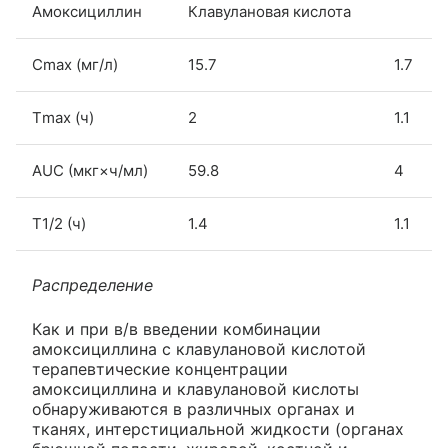
Амоксициллин
Клавулановая кислота
Cmax (мг/л)
15.7
1.7
Тmax (ч)
2
1.1
AUC (мкг×ч/мл)
59.8
4
T1/2 (ч)
1.4
1.1
Распределение
Как и при в/в введении комбинации
амоксициллина с клавулановой кислотой
терапевтические концентрации
амоксициллина и клавулановой кислоты
обнаруживаются в различных органах и
тканях, интерстициальной жидкости (органах