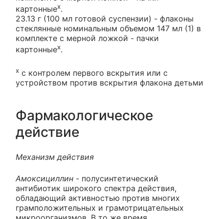
х
картонные
.
23.13 г (100 мл готовой суспензии) - флаконы
стеклянные номинальным объемом 147 мл (1) в
комплекте с мерной ложкой - пачки
х
картонные
.
х
с контролем первого вскрытия или с
устройством против вскрытия флакона детьми
Фармакологическое
действие
Механизм действия
Амоксициллин
- полусинтетический
антибиотик широкого спектра действия,
обладающий активностью против многих
грамположительных и грамотрицательных
микроорганизмов. В то же время,