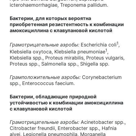
icterohaemorrhagiae, Treponema pallidum.
Бактерии, для которых вероятна
приобретенная резистентность к комбинации
амоксициллина с клавулановой кислотой
1
Грамотрицательные аэробы:
Escherichia coli
,
1
Klebsiella oxytoca, Klebsiella pneumoniae
,
Klebsiella spp., Proteus mirabilis, Proteus vulgaris,
Proteus spp., Salmonella spp., Shigella spp.
Грамположительные аэробы:
Corynebacterium
spp., Enterococcus faecium.
Бактерии, обладающие природной
устойчивостью к комбинации амоксициллина
с клавулановой кислотой
Грамотрицательные аэробы:
Acinetobacter spp.,
Citrobacter freundii, Enterobacter spp., Hafnia
alvei, Legionella pneumophila, Morganella