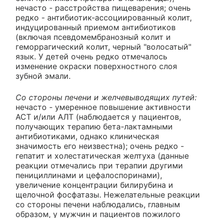
нечасто - расстройства пищеварения; очень
редко - антибиотик-ассоциированный колит,
индуцированный приемом антибиотиков
(включая псевдомембранозный колит и
геморрагический колит, черный "волосатый"
язык. У детей очень редко отмечалось
изменение окраски поверхностного слоя
зубной эмали.
Со стороны печени и желчевыводящих путей:
нечасто - умеренное повышение активности
ACT и/или АЛТ (наблюдается у пациентов,
получающих терапию бета-лактамными
антибиотиками, однако клиническая
значимость его неизвестна); очень редко -
гепатит и холестатическая желтуха (данные
реакции отмечались при терапии другими
пенициллинами и цефалоспоринами),
увеличение концентрации билирубина и
щелочной фосфатазы. Нежелательные реакции
со стороны печени наблюдались, главным
образом, у мужчин и пациентов пожилого