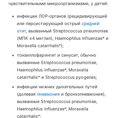
чувствительными микроорганизмами, у детей:
инфекции ЛОР-органов (рецидивирующий
или персистирующий острый
средний
отит
, вызванный Streptococcus pneumoniae
(МПК ≤4 мкг/мл), Haemophilus influenzae* и
Moraxella catarrhalis*);
тонзиллофарингит и синусит, обычно
вызванные Streptococcus pneumoniae,
Haemophilus influenzae*, Moraxella
catarrhalis* и Streptococcus pyogenes;
инфекции нижних дыхательных путей
(долевая
пневмония
и бронхопневмония),
вызванные Streptococcus pneumoniae,
Haemophilus influenzae*, Moraxella
catarrhalis*;