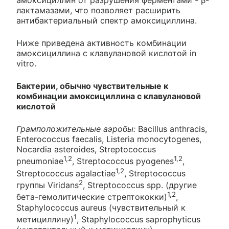
амоксициллин от разрушения ферментами - β-
лактамазами, что позволяет расширить
антибактериальный спектр амоксициллина.
Ниже приведена активность комбинации
амоксициллина с клавулановой кислотой in
vitro.
Бактерии, обычно чувствительные к
комбинации амоксициллина с клавулановой
кислотой
Грамположительные аэробы:
Bacillus anthracis,
Enterococcus faecalis, Listeria monocytogenes,
Nocardia asteroides, Streptococcus
1,2
1,2
pneumoniae
, Streptococcus pyogenes
,
1,2
Streptococcus agalactiae
, Streptococcus
2
группы Viridans
, Streptococcus spp. (другие
1,2
бета-гемолитические стрептококки)
,
Staphylococcus aureus (чувствительный к
1
метициллину)
, Staphylococcus saprophyticus