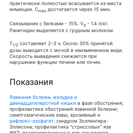
практически полностью всасывается из места
инъекции. C
достигается через 15 мин.
max
Связывание с белками - 15%. V
- 1.4 л/кг.
d
Ранитидин выделяется с грудным молоком.
T
составляет 2-3 ч. Около 30% принятой
1/2
дозы выводится с мочой в неизмененном виде.
Скорость выведения снижается при
нарушении функции печени или почек.
Показания
Язвенная болезнь желудка и
двенадцатиперстной кишки
в фазе обострения;
профилактика обострений язвенной болезни;
симптоматические язвы; эрозивный и
рефлюкс-эзофагит
; синдром Золлингера-
Эллисона; профилактика "стрессовых" язв
ЖКТ, послеоперационных язв, рецидивов