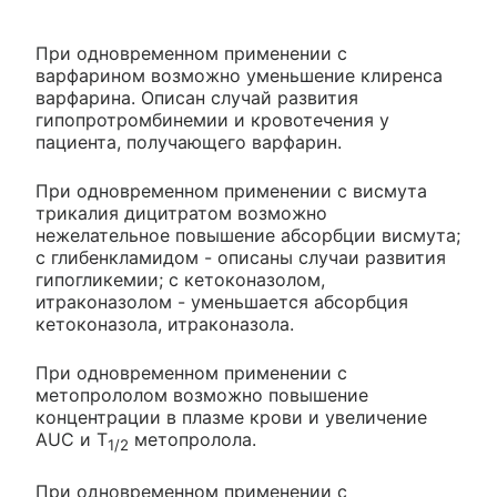
При одновременном применении с
варфарином возможно уменьшение клиренса
варфарина. Описан случай развития
гипопротромбинемии и кровотечения у
пациента, получающего варфарин.
При одновременном применении с висмута
трикалия дицитратом возможно
нежелательное повышение абсорбции висмута;
с глибенкламидом - описаны случаи развития
гипогликемии; с кетоконазолом,
итраконазолом - уменьшается абсорбция
кетоконазола, итраконазола.
При одновременном применении с
метопрололом возможно повышение
концентрации в плазме крови и увеличение
AUC и T
метопролола.
1/2
При одновременном применении с