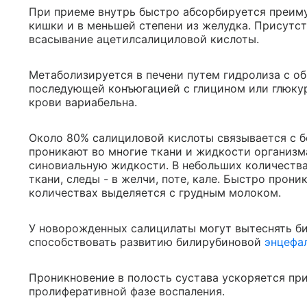
При приеме внутрь быстро абсорбируется преим
кишки и в меньшей степени из желудка. Присутс
всасывание ацетилсалициловой кислоты.
Метаболизируется в печени путем гидролиза с о
последующей конъюгацией с глицином или глюкур
крови вариабельна.
Около 80% салициловой кислоты связывается с б
проникают во многие ткани и жидкости организма
синовиальную жидкости. В небольших количеств
ткани, следы - в желчи, поте, кале. Быстро прон
количествах выделяется с грудным молоком.
У новорожденных салицилаты могут вытеснять би
способствовать развитию билирубиновой
энцефа
Проникновение в полость сустава ускоряется при
пролиферативной фазе воспаления.