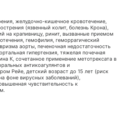
ения, желудочно-кишечное кровотечение,
острения (язвенный колит, болезнь Крона),
ний на крапивницу, ринит, вызванные приемом
отечения, гемофилия, геморрагический
вризма аорты, печеночная недостаточность
портальная гипертензия, тяжелая почечная
ина К, сочетанное применение метотрексата в
оральных антикоагулянтов и
ром Рейе, детский возраст до 15 лет (риск
на фоне вирусных заболеваний),
повышенная чувствительность к
м.