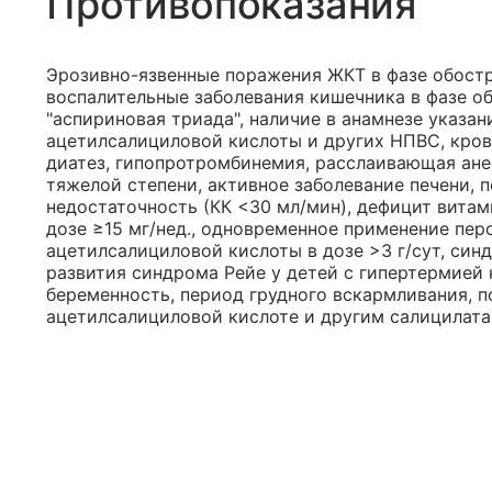
Противопоказания
Эрозивно-язвенные поражения ЖКТ в фазе обостр
воспалительные заболевания кишечника в фазе об
"аспириновая триада", наличие в анамнезе указа
ацетилсалициловой кислоты и других НПВС, кров
диатез, гипопротромбинемия, расслаивающая ане
тяжелой степени, активное заболевание печени, 
недостаточность (КК <30 мл/мин), дефицит витам
дозе ≥15 мг/нед., одновременное применение пер
ацетилсалициловой кислоты в дозе >3 г/сут, синд
развития синдрома Рейе у детей с гипертермией 
беременность, период грудного вскармливания, 
ацетилсалициловой кислоте и другим салицилата