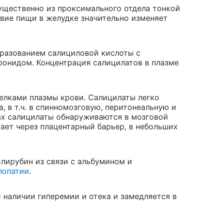
ущественно из проксимального отдела тонкой
твие пищи в желудке значительно изменяет
бразованием салициловой кислоты с
онидом. Концентрация салицилатов в плазме
елками плазмы крови. Салицилаты легко
, в т.ч. в спинномозговую, перитонеальную и
ах салицилаты обнаруживаются в мозговой
икает через плацентарный барьер, в небольших
лирубин из связи с альбумином и
лопатии
.
 наличии гиперемии и отека и замедляется в