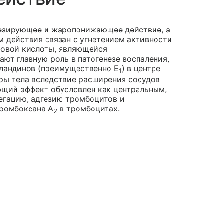
гезирующее и жаропонижающее действие, а
м действия связан с угнетением активности
новой кислоты, являющейся
ют главную роль в патогенезе воспаления,
гландинов (преимущественно Е
) в центре
1
ры тела вследствие расширения сосудов
ющий эффект обусловлен как центральным,
егацию, адгезию тромбоцитов и
тромбоксана А
в тромбоцитах.
2