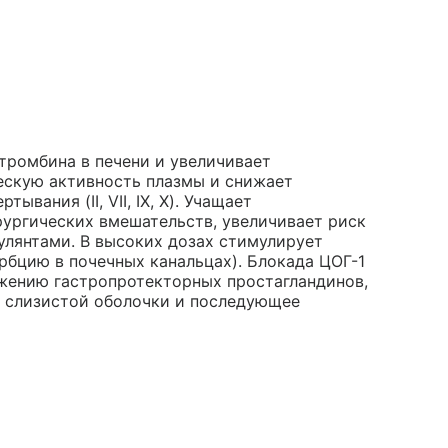
отромбина в печени и увеличивает
скую активность плазмы и снижает
вания (II, VII, IX, X). Учащает
ургических вмешательств, увеличивает риск
улянтами. В высоких дозах стимулирует
рбцию в почечных канальцах). Блокада ЦОГ-1
жению гастропротекторных простагландинов,
е слизистой оболочки и последующее