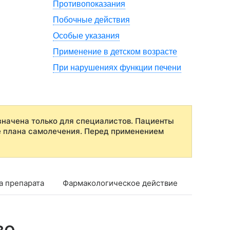
Противопоказания
Побочные действия
Особые указания
Применение в детском возрасте
При нарушениях функции печени
начена только для специалистов. Пациенты
е плана самолечения. Перед применением
а препарата
Фармакологическое действие
Фармако
во