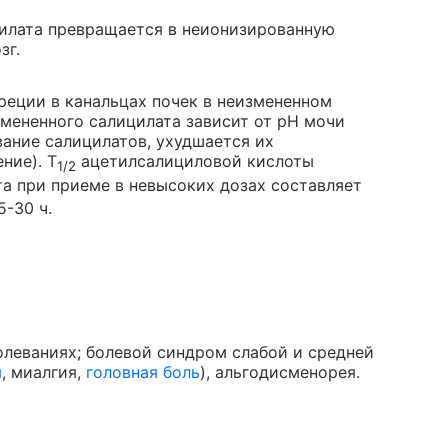
цилата превращается в неионизированную
зг.
еции в канальцах почек в неизмененном
змененного салицилата зависит от pH мочи
ание салицилатов, ухудшается их
ние). T
ацетилсалициловой кислоты
1/2
а при приеме в невысоких дозах составляет
5-30 ч.
леваниях; болевой синдром слабой и средней
я
, миалгия,
головная боль
), альгодисменорея.