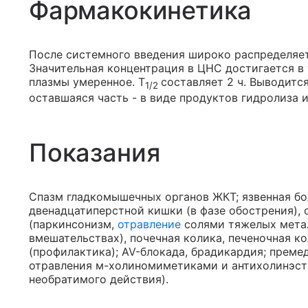
Фармакокинетика
После системного введения широко распределяет
Значительная концентрация в ЦНС достигается в 
плазмы умеренное. T
составляет 2 ч. Выводитс
1/2
оставшаяся часть - в виде продуктов гидролиза 
Показания
Спазм гладкомышечных органов ЖКТ; язвенная бол
двенадцатиперстной кишки (в фазе обострения),
(паркинсонизм,
отравление
солями тяжелых метал
вмешательствах), почечная колика, печеночная к
(профилактика); AV-блокада, брадикардия; прем
отравления м-холиномиметиками и антихолинэст
необратимого действия).