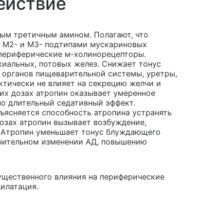
ействие
ым третичным амином. Полагают, что
-, М2- и М3- подтипами мускариновых
а периферические м-холинорецепторы.
иальных, потовых желез. Снижает тонус
, органов пищеварительной системы, уретры,
ктически не влияет на секрецию желчи и
их дозах атропин оказывает умеренное
о длительный седативный эффект.
ъясняется способность атропина устранять
дозах атропин вызывает возбуждение,
. Атропин уменьшает тонус блуждающего
ачительном изменении АД, повышению
существенного влияния на периферические
илатация.