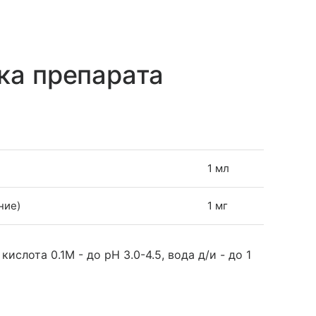
ка препарата
1 мл
ние)
1 мг
слота 0.1М - до pH 3.0-4.5, вода д/и - до 1