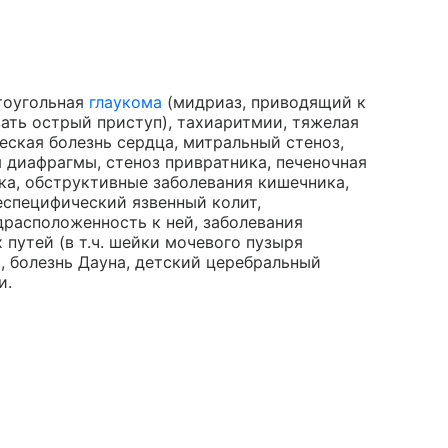
тоугольная
глаукома
(мидриаз, приводящий к
ать острый приступ), тахиаритмии, тяжелая
еская болезнь сердца, митральный стеноз,
 диафрагмы, стеноз привратника, печеночная
ка, обструктивные заболевания кишечника,
еспецифический язвенный колит,
драсположенность к ней, заболевания
утей (в т.ч. шейки мочевого пузыря
, болезнь Дауна, детский церебральный
и.