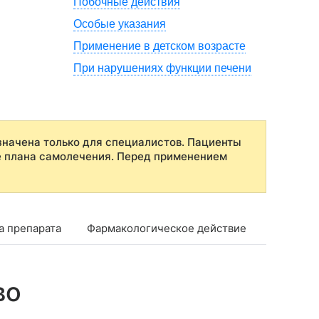
Побочные действия
Особые указания
Применение в детском возрасте
При нарушениях функции печени
начена только для специалистов. Пациенты
е плана самолечения. Перед применением
а препарата
Фармакологическое действие
Фармако
во