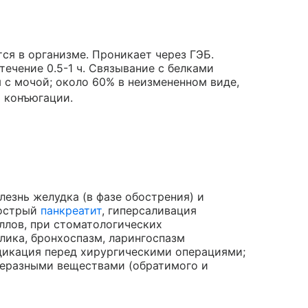
ся в организме. Проникает через ГЭБ.
течение 0.5-1 ч. Связывание с белками
я с мочой; около 60% в неизмененном виде,
и конъюгации.
езнь желудка (в фазе обострения) и
 острый
панкреатит
, гиперсаливация
лов, при стоматологических
олика, бронхоспазм, ларингоспазм
едикация перед хирургическими операциями;
еразными веществами (обратимого и