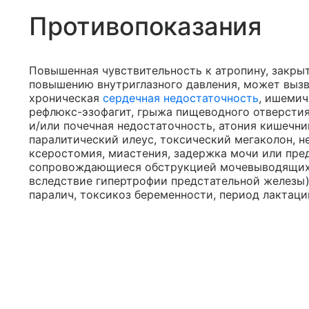
Противопоказания
Повышенная чувствительность к атропину, закры
повышению внутриглазного давления, может вызв
хроническая
сердечная недостаточность
, ишемич
рефлюкс-эзофагит, грыжа пищеводного отверстия
и/или почечная недостаточность, атония кишечни
паралитический илеус, токсический мегаколон, н
ксеростомия, миастения, задержка мочи или пре
сопровождающиеся обструкцией мочевыводящих п
вследствие гипертрофии предстательной железы)
паралич, токсикоз беременности, период лактаци