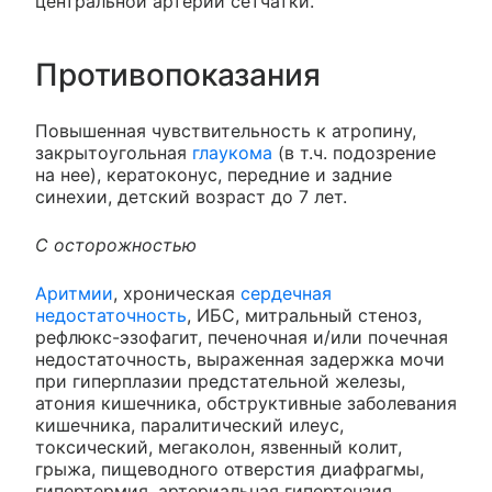
центральной артерии сетчатки.
Противопоказания
Повышенная чувствительность к атропину,
закрытоугольная
глаукома
(в т.ч. подозрение
на нее), кератоконус, передние и задние
синехии, детский возраст до 7 лет.
С осторожностью
Аритмии
, хроническая
сердечная
недостаточность
, ИБС, митральный стеноз,
рефлюкс-эзофагит, печеночная и/или почечная
недостаточность, выраженная задержка мочи
при гиперплазии предстательной железы,
атония кишечника, обструктивные заболевания
кишечника, паралитический илеус,
токсический, мегаколон, язвенный колит,
грыжа, пищеводного отверстия диафрагмы,
гипертермия, артериальная гипертензия,