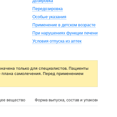
Дозировка
Передозировка
Особые указания
Применение в детском возрасте
При нарушениях функции печени
Условия отпуска из аптек
начена только для специалистов. Пациенты
е плана самолечения. Перед применением
ее вещество
Форма выпуска, состав и упаковка
Фар