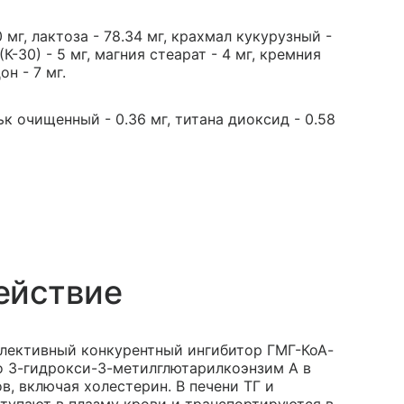
мг, лактоза - 78.34 мг, крахмал кукурузный -
К-30) - 5 мг, магния стеарат - 4 мг, кремния
н - 7 мг.
ьк очищенный - 0.36 мг, титана диоксид - 0.58
ействие
елективный конкурентный ингибитор ГМГ-КоА-
о 3-гидрокси-3-метилглютарилкоэнзим А в
, включая холестерин. В печени ТГ и