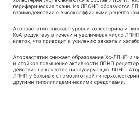
холестерин (Хс) включаются в состав ЛПОНП, пос
периферические ткани. Из ЛПОНП образуются ЛП
взаимодействии с высокоаффинными рецепторам
Аторвастатин снижает уровни холестерина и липо
КоА-редуктазу в печени и увеличивая число ЛПН
клеток, что приводит к усилению захвата и ката
Аторвастатин снижает образование Хс-ЛПНП и ч
и стойкое повышение активности ЛПНП рецепторо
действие на качество циркулирующих ЛПНП. Ато
ЛПНП у больных с гомозиготной гиперхолестерин
другими гиполипидемическими средствами.