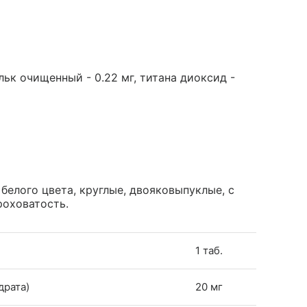
льк очищенный - 0.22 мг, титана диоксид -
белого цвета, круглые, двояковыпуклые, с
роховатость.
1 таб.
драта)
20 мг