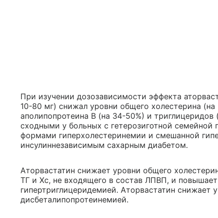
При изучении дозозависимости эффекта аторваста
10-80 мг) снижал уровни общего холестерина (на 
аполипопротеина В (на 34-50%) и триглицеридов (
сходными у больных с гетерозиготной семейной
формами гиперхолестеринемии и смешанной гипер
инсулиннезависимым сахарным диабетом.
Аторвастатин снижает уровни общего холестерин
ТГ и Хс, не входящего в состав ЛПВП, и повышае
гипертриглицеридемией. Аторвастатин снижает у
дисбеталипопротеинемией.