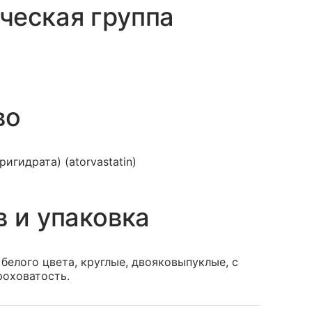
ческая группа
во
игидрата) (atorvastatin)
в и упаковка
белого цвета, круглые, двояковыпуклые, с
роховатость.