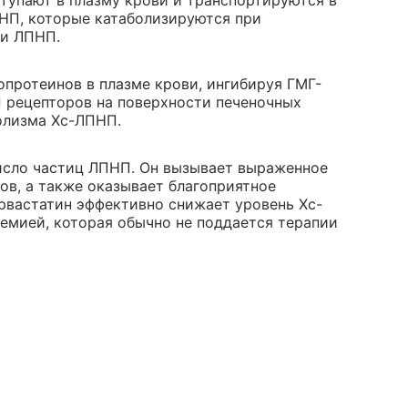
тупают в плазму крови и транспортируются в
НП, которые катаболизируются при
и ЛПНП.
протеинов в плазме крови, ингибируя ГМГ-
П рецепторов на поверхности печеночных
болизма Хс-ЛПНП.
исло частиц ЛПНП. Он вызывает выраженное
в, а также оказывает благоприятное
рвастатин эффективно снижает уровень Хс-
емией, которая обычно не поддается терапии