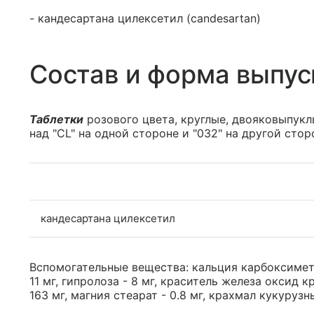
- кандесартана цилексетил (candesartan)
Состав и форма выпус
Таблетки
розового цвета, круглые, двояковыпуклы
над "CL" на одной стороне и "032" на другой стор
кандесартана цилексетил
Вспомогательные вещества: кальция карбоксимет
11 мг, гипролоза - 8 мг, краситель железа оксид к
163 мг, магния стеарат - 0.8 мг, крахмал кукурузны