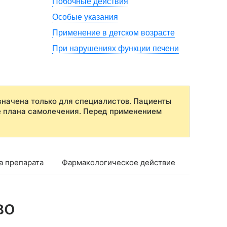
Побочные действия
Особые указания
Применение в детском возрасте
При нарушениях функции печени
начена только для специалистов. Пациенты
е плана самолечения. Перед применением
а препарата
Фармакологическое действие
Фармако
во