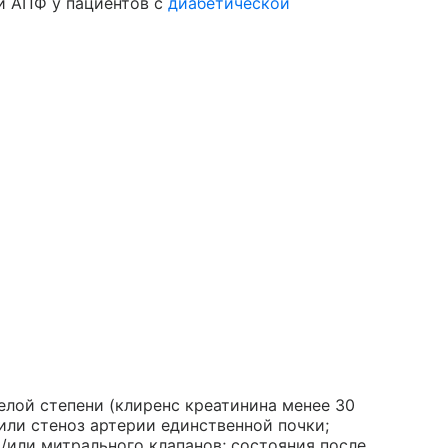
и АПФ у пациентов с
диабетической
лой степени (клиренс креатинина менее 30
или стеноз артерии единственной почки;
/или митрального клапанов; состояния после