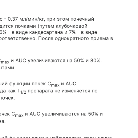
с - 0.37 мл/мин/кг, при этом почечный
одится почками (путем клубочковой
% - в виде кандесартана и 7% - в виде
соответственно. После однократного приема в
C
и AUC увеличиваются на 50% и 80%,
max
нтами.
ний функции почек C
и AUC
max
да как T
препарата не изменяется по
1/2
почек.
очек C
и AUC увеличиваются на 50% и
max
за.
ений функции печени наблюдалось повышение