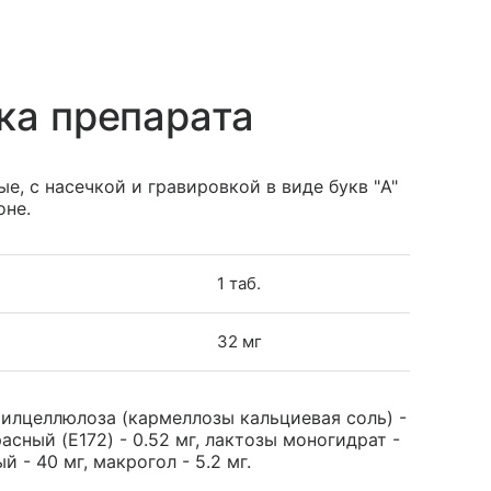
ка препарата
е, с насечкой и гравировкой в виде букв "A"
оне.
1 таб.
32 мг
илцеллюлоза (кармеллозы кальциевая соль) -
расный (E172) - 0.52 мг, лактозы моногидрат -
й - 40 мг, макрогол - 5.2 мг.