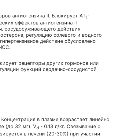
ров ангиотензина II. Блокирует АТ
-
1
ских эффектов ангиотензина II
.ч. сосудосуживающего действия,
стерона, регуляцию солевого и водного
игипертензивное действие обусловлено
ЧСС.
окирует рецепторы других гормонов или
егуляции функций сердечно-сосудистой
. Концентрация в плазме возрастает линейно
 (до 32 мг). V
- 0.13 л/кг. Связывание с
d
зируется в печени (20-30%) при участии