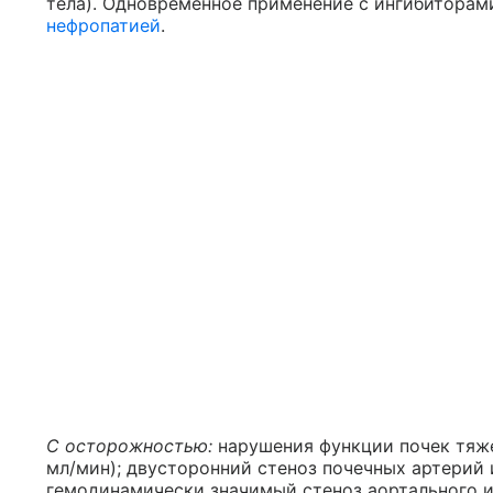
тела). Одновременное применение с ингибиторам
нефропатией
.
С осторожностью:
нарушения функции почек тяже
мл/мин); двусторонний стеноз почечных артерий 
гемодинамически значимый стеноз аортального и