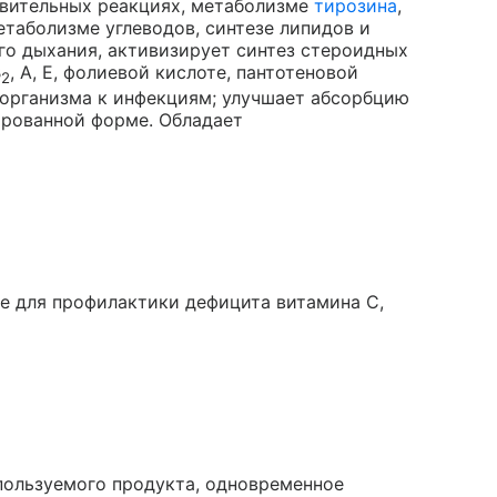
овительных реакциях, метаболизме
тирозина
,
таболизме углеводов, синтезе липидов и
го дыхания, активизирует синтез стероидных
B
, A, E, фолиевой кислоте, пантотеновой
2
организма к инфекциям; улучшает абсорбцию
ированной форме. Обладает
ще для профилактики дефицита витамина C,
пользуемого продукта, одновременное