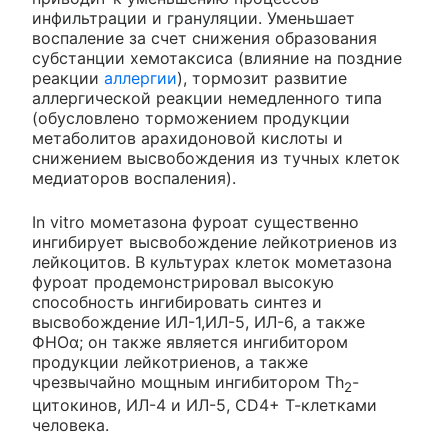
инфильтрации и грануляции. Уменьшает
воспаление за счет снижения образования
субстанции хемотаксиса (влияние на поздние
реакции
аллергии
), тормозит развитие
аллергической реакции немедленного типа
(обусловлено торможением продукции
метаболитов арахидоновой кислоты и
снижением высвобождения из тучных клеток
медиаторов воспаления).
In vitro мометазона фуроат существенно
ингибирует высвобождение лейкотриенов из
лейкоцитов. В культурах клеток мометазона
фуроат продемонстрировал высокую
способность ингибировать синтез и
высвобождение ИЛ-1,ИЛ-5, ИЛ-6, а также
ФНОα; он также является ингибитором
продукции лейкотриенов, а также
чрезвычайно мощным ингибитором Тh
-
2
цитокинов, ИЛ-4 и ИЛ-5, CD4+ Т-клетками
человека.