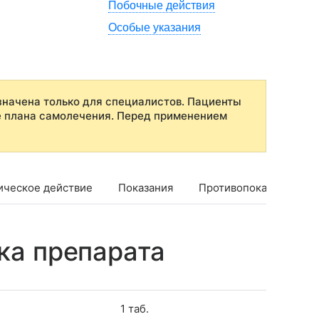
Побочные действия
Особые указания
начена только для специалистов. Пациенты
е плана самолечения. Перед применением
ическое действие
Показания
Противопоказания
ка препарата
1 таб.