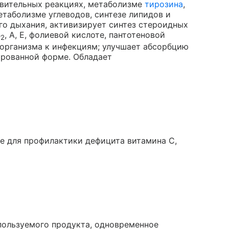
овительных реакциях, метаболизме
тирозина
,
таболизме углеводов, синтезе липидов и
го дыхания, активизирует синтез стероидных
B
, A, E, фолиевой кислоте, пантотеновой
2
организма к инфекциям; улучшает абсорбцию
ированной форме. Обладает
ще для профилактики дефицита витамина C,
пользуемого продукта, одновременное