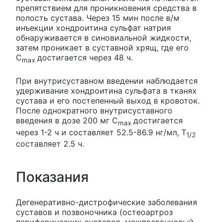
препятствием для проникновения средства в
полость сустава. Через 15 мин после в/м
инъекции хондроитина сульфат натрия
обнаруживается в синовиальной жидкости,
затем проникает в суставной хрящ, где его
C
достигается через 48 ч.
max
При внутрисуставном введении наблюдается
удерживание хондроитина сульфата в тканях
сустава и его постепенный выход в кровоток.
После однократного внутрисуставного
введения в дозе 200 мг C
достигается
max
через 1-2 ч и составляет 52.5-86.9 нг/мл, T
1/2
составляет 2.5 ч.
Показания
Дегенеративно-дистрофические заболевания
суставов и позвоночника (остеоартроз
периферических суставов, межпозвонковый