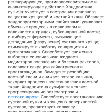
регенерирующее, противовоспалительное и
анальгезирующее действие. Хондроитина
сульфат участвует в построении основного
вещества хрящевой и костной ткани. Обладает
хондропротекторными свойствами, усиливает
обменные процессы в гиалиновом и
волокнистом хрящах, субхондральной кости;
ингибирует ферменты, вызывающие
деградацию (разрушение) суставного хряща;
стимулирует выработку хондроцитами
протеогликанов. Способствует снижению
выброса в синовиальную жидкость
медиаторов воспаления и болевых факторов,
подавляет секрецию лейкотриенов и
простагландинов. Замедляет резорбцию
костной ткани и снижает потери кальция,
ускоряет процессы восстановления костной
ткани. Хондроитина сульфат замедляет
прогрессирование остеоартроза и
остеохондроза
. Способствует восстановлению
суставной сумки и хрящевых поверхностей
суставов, препятствует коллапсу
соединительной ткани, нормализует