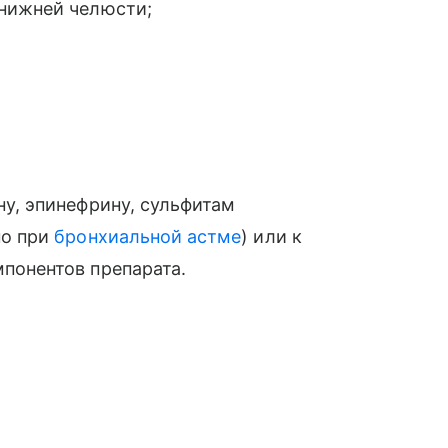
 нижней челюсти;
у, эпинефрину, сульфитам
но при
бронхиальной астме
) или к
понентов препарата.