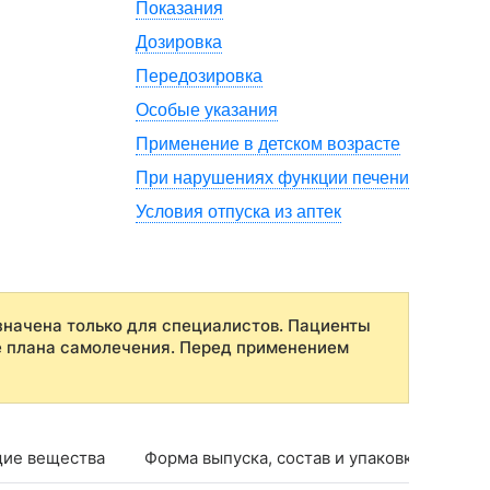
Показания
Дозировка
Передозировка
Особые указания
Применение в детском возрасте
При нарушениях функции печени
Условия отпуска из аптек
начена только для специалистов. Пациенты
е плана самолечения. Перед применением
ие вещества
Форма выпуска, состав и упаковка
Фар