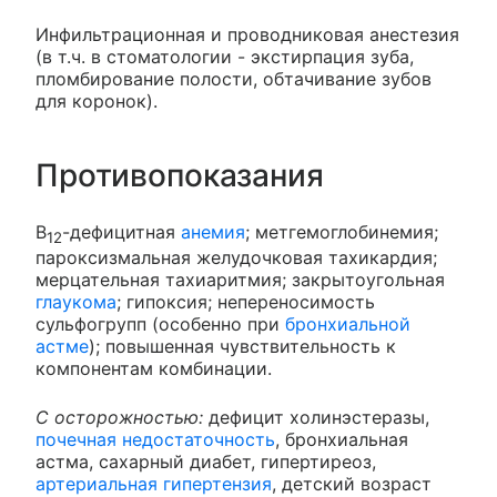
Инфильтрационная и проводниковая анестезия
(в т.ч. в стоматологии - экстирпация зуба,
пломбирование полости, обтачивание зубов
для коронок).
Противопоказания
B
-дефицитная
анемия
; метгемоглобинемия;
12
пароксизмальная желудочковая тахикардия;
мерцательная тахиаритмия; закрытоугольная
глаукома
; гипоксия; непереносимость
сульфогрупп (особенно при
бронхиальной
астме
); повышенная чувствительность к
компонентам комбинации.
С осторожностью:
дефицит холинэстеразы,
почечная недостаточность
, бронхиальная
астма, сахарный диабет, гипертиреоз,
артериальная гипертензия
, детский возраст