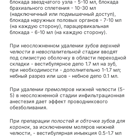
блокада звездчатого узла - 5-10 мл, блокада
брахиального сплетения - 10-30 мл
(надключичный или подмышечный доступ),
блокада наружных половых органов - 7-10 мл
(на каждую сторону), парацервикальная
блокада - 6-10 мл (на каждую сторону).
При неосложненном
удалении зубов верхней
челюсти в невоспалительной стадии
вводят
под слизистую оболочку в области переходной
складки - вестибулярное депо 1.7 мл на зуб,
при необходимости - дополнительно 1-1.7 мл;
небный разрез или шов - небное депо 0.1 мл.
При
удалении премоляров
нижней челюсти (5-
5) в неосложненной стадии инфильтрационная
анестезия дает эффект проводникового
обезболивания.
При
препарации полостей и обточке зубов для
коронок
, за исключением моляров нижней
челюсти, - вестибулярная инъекция 0.5-1.7 мл