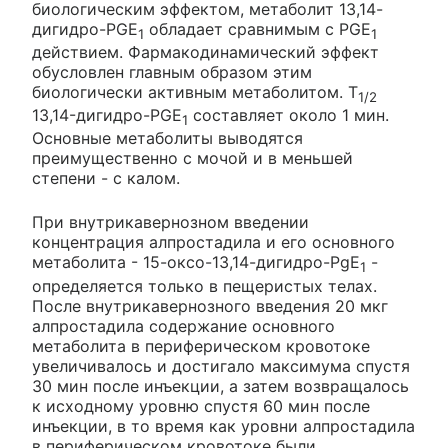
биологическим эффектом, метаболит 13,14-
дигидро-PGE
обладает сравнимым с PGE
1
1
действием. Фармакодинамический эффект
обусловлен главным образом этим
биологически активным метаболитом. T
1/2
13,14-дигидро-PGE
составляет около 1 мин.
1
Основные метаболиты выводятся
преимущественно с мочой и в меньшей
степени - с калом.
При внутрикавернозном введении
концентрация алпростадила и его основного
метаболита - 15-оксо-13,14-дигидро-PgE
-
1
определяется только в пещеристых телах.
После внутрикавернозного введения 20 мкг
алпростадила содержание основного
метаболита в периферическом кровотоке
увеличивалось и достигало максимума спустя
30 мин после инъекции, а затем возвращалось
к исходному уровню спустя 60 мин после
инъекции, в то время как уровни алпростадила
в периферическом кровотоке были