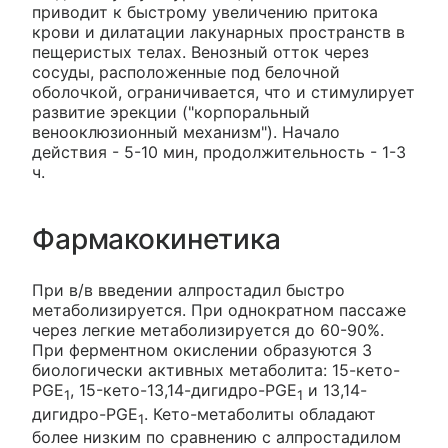
приводит к быстрому увеличению притока
крови и дилатации лакунарных пространств в
пещеристых телах. Венозный отток через
сосуды, расположенные под белочной
оболочкой, ограничивается, что и стимулирует
развитие эрекции ("корпоральный
венооклюзионный механизм"). Начало
действия - 5-10 мин, продолжительность - 1-3
ч.
Фармакокинетика
При в/в введении алпростадил быстро
метаболизируется. При однократном пассаже
через легкие метаболизируется до 60-90%.
При ферментном окислении образуются 3
биологически активных метаболита: 15-кето-
PGE
, 15-кето-13,14-дигидро-PGE
и 13,14-
1
1
дигидро-PGE
. Кето-метаболиты обладают
1
более низким по сравнению с алпростадилом