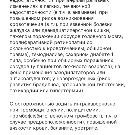
изменениях в легких, печеночной
недостаточности (в т.ч. в анамнезе), при
повышенном риске возникновения
кровотечения (в т.ч. при язвенной болезни
желудка или двенадцатиперстной кишки,
тяжелом поражении сосудов головного мозга,
пролиферативной ретинопатии со
склонностью к кровотечениям, обширной
травме), гемодиализе, сахарном диабете 1
типа, особенно при обширных поражениях
сосудов (у пациентов пожилого возраста); на
фоне применения вазодилататоров или
антикоагулянтов; у новорожденных (риск
развития брадипноэ, артериальной гипотензии,
тахикардии или гипертермии).
C осторожностью водить интракавернозно
при тромбоцитопении, полицитемии,
тромбофлебите, венозном тромбозе (в т.ч. в
случае предрасположенности), повышенной
вязкости крови, баланите, уретрите.