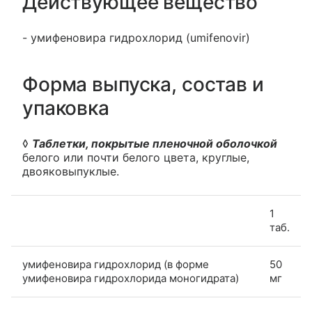
Действующее вещество
- умифеновира гидрохлорид (umifenovir)
Форма выпуска, состав и
упаковка
◊
Таблетки, покрытые пленочной оболочкой
белого или почти белого цвета, круглые,
двояковыпуклые.
1
таб.
умифеновира гидрохлорид (в форме
50
умифеновира гидрохлорида моногидрата)
мг