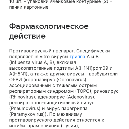
10 шт. - упаковки ячейковые контурные (2) -
пачки картонные.
Фармакологическое
действие
Противовирусный препарат. Специфически
подавляет in vitro вирусы
гриппа
А и В
(Influenza virus А, В), включая
высокопатогенные подтипы A(H1N1)pdm09 и
A(H5N1), а также другие вирусы - возбудители
ОРВИ (коронавирус (Coronavirus),
ассоциированный с тяжелым острым
респираторным синдромом (ТОРС), риновирус
(Rhinovirus), аденовирус (Adenovirus),
респираторно-синцитиальный вирус
(Pneumovirus) и вирус парагриппа
(Paramyxovirus)). По механизму
противовирусного действия относится к
ингибиторам слияния (фузии),