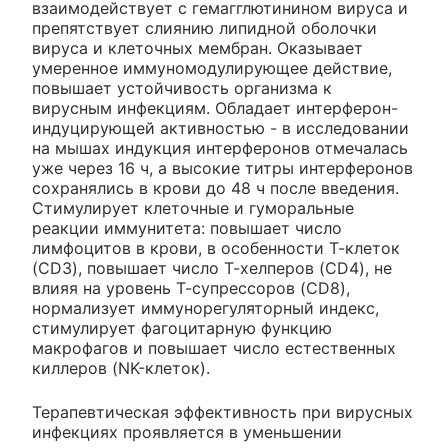
взаимодействует с гемагглютинином вируса и
препятствует слиянию липидной оболочки
вируса и клеточных мембран. Оказывает
умеренное иммуномодулирующее действие,
повышает устойчивость организма к
вирусным инфекциям. Обладает интерферон-
индуцирующей активностью - в исследовании
на мышах индукция интерферонов отмечалась
уже через 16 ч, а высокие титры интерферонов
сохранялись в крови до 48 ч после введения.
Стимулирует клеточные и гуморальные
реакции иммунитета: повышает число
лимфоцитов в крови, в особенности Т-клеток
(CD3), повышает число Т-хелперов (CD4), не
влияя на уровень Т-супрессоров (CD8),
нормализует иммунорегуляторный индекс,
стимулирует фагоцитарную функцию
макрофагов и повышает число естественных
киллеров (NK-клеток).
Терапевтическая эффективность при вирусных
инфекциях проявляется в уменьшении