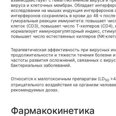
взаимодействует с гемагглютинином вируса и пр
вируса и клеточных мембран. Обладает интерфе
исследовании на мышах индукция интерферонов о
интерферонов сохранялись в крови до 48 ч после
гуморальные реакции иммунитета: повышает числ
клеток (CD3), повышает число Т-хелперов (CD4), 
нормализует иммунорегуляторный индекс, стиму
повышает число естественных киллеров (NK-клето
Терапевтическая эффективность при вирусных и
продолжительности и тяжести течения болезни и
частоты развития осложнений, связанных с виру
бактериальных заболеваний.
Относится к малотоксичным препаратам (LD
>4 
50
отрицательного воздействия на организм челове
рекомендуемых дозах.
Фармакокинетика