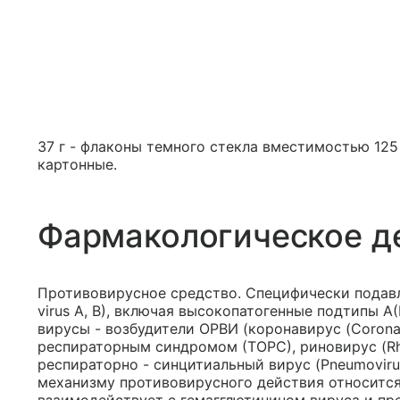
37 г - флаконы темного стекла вместимостью 125 
картонные.
Фармакологическое д
Противовирусное средство. Специфически подавл
virus А, В), включая высокопатогенные подтипы A
вирусы - возбудители ОРВИ (коронавирус (Coron
респираторным синдромом (ТОРС), риновирус (Rhin
респираторно - синцитиальный вирус (Pneumovirus
механизму противовирусного действия относится 