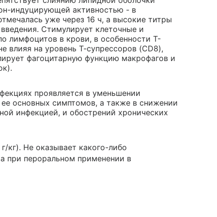
епятствует слиянию липидной оболочки
рон-индуцирующей активностью - в
тмечалась уже через 16 ч, а высокие титры
 введения. Стимулирует клеточные и
о лимфоцитов в крови, в особенности Т-
не влияя на уровень Т-супрессоров (CD8),
лирует фагоцитарную функцию макрофагов и
к).
нфекциях проявляется в уменьшении
 ее основных симптомов, а также в снижении
сной инфекцией, и обострений хронических
г/кг). Не оказывает какого-либо
ка при пероральном применении в