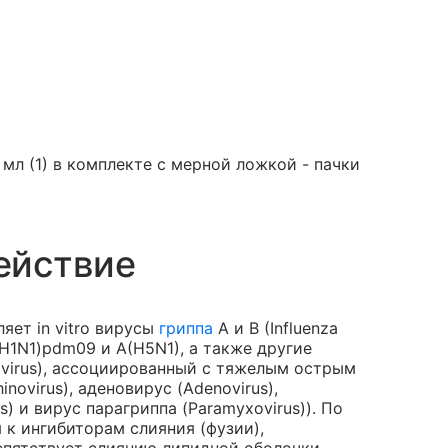
мл (1) в комплекте с мерной ложкой - пачки
ействие
яет in vitro вирусы
гриппа
А и В (Influenza
(H1N1)pdm09 и A(H5N1), а также другие
avirus), ассоциированный с тяжелым острым
ovirus), аденовирус (Adenovirus),
) и вирус парагриппа (Paramyxovirus)). По
к ингибиторам слияния (фузии),