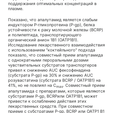
поддержания оптимальных концентраций в
плазме.
Показано, что апалутамид является слабым
индуктором Р-гликопротеина (P-gp), белка
устойчивости к раку молочной железы (BCRP)
и полипептида, транспортирующего
органический анион 1В1 (ОАТР1В1).
Исследование лекарственного взаимодействия
с использованием "коктейльного" подхода
показало, что совместный прием апалутамида
с однократными пероральными дозами
чувствительных субстратов транспортеров
привел к снижению AUC фексофенадина
(субстрата P-gp) на 30% и снижению AUC
розувастатина (субстрата BCRP / ОАТР1В1) на
41%, но не повлиял на C
. Совместный прием
max
апалутамида с препаратами, которые являются
субстратами P-gp, BCRPили ОАТР1В1, может
привести к ослаблению действия этих
лекарственных средств. При совместном
приеме с субстратами P-gp, BCRP или ОАТР1 В1