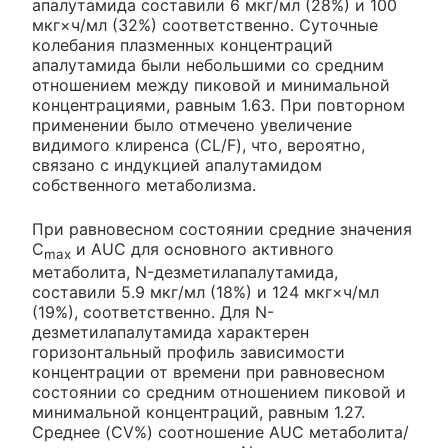
апалутамида составили 6 мкг/мл (28%) и 100
мкг×ч/мл (32%) соответственно. Суточные
колебания плазменных концентраций
апалутамида были небольшими со средним
отношением между пиковой и минимальной
концентрациями, равным 1.63. При повторном
применении было отмечено увеличение
видимого клиренса (CL/F), что, вероятно,
связано с индукцией апалутамидом
собственного метаболизма.
При равновесном состоянии средние значения
C
и AUC для основного активного
max
метаболита, N-дезметилапалутамида,
составили 5.9 мкг/мл (18%) и 124 мкг×ч/мл
(19%), соответственно. Для N-
дезметилапалутамида характерен
горизонтальный профиль зависимости
концентрации от времени при равновесном
состоянии со средним отношением пиковой и
минимальной концентраций, равным 1.27.
Среднее (CV%) соотношение AUC метаболита/