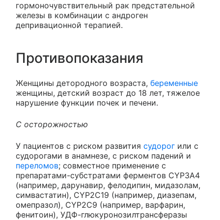
гормоночувствительный рак предстательной
железы в комбинации с андроген
депривационной терапией.
Противопоказания
Женщины детородного возраста,
беременные
женщины, детский возраст до 18 лет, тяжелое
нарушение функции почек и печени.
С осторожностью
У пациентов с риском развития
судорог
или с
судорогами в анамнезе, с риском падений и
переломов
; совместное применение с
препаратами-субстратами ферментов CYP3A4
(например, дарунавир, фелодипин, мидазолам,
симвастатин), CYP2C19 (например, диазепам,
омепразол), CYP2C9 (например, варфарин,
фенитоин), УДФ-глюкуронозилтрансферазы