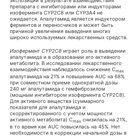
экспозиции в результате взаимодействия
препарата с ингибиторами или индукторами
изофермента CYP2C8 или CYP3A4 не
ожидается. Апалутамид является индуктором
ферментов и переносчиков и может быть
причиной увеличения выведения многих
широко используемых лекарственных средств.
Изофермент CYP2C8
играет роль в выведении
апалутамида и в образовании его активного
метаболита. В исследовании лекарственного
взаимодействия наблюдалось снижение C
max
апалутамида на 21% и повышение AUC на 68%
при совместном приеме однократной дозы
240 мг апалутамида с гемфиброзилом
(мощным ингибитором изофермента CYP2C8).
Для активного вещества (суммарного
показателя для апалутамида и
скорректированного с учетом мощности
активного метаболита) C
снизилась на 21%,
max
в то время как AUC повысилась на 45%. Нет
необходимости в коррекции начальной дозы в