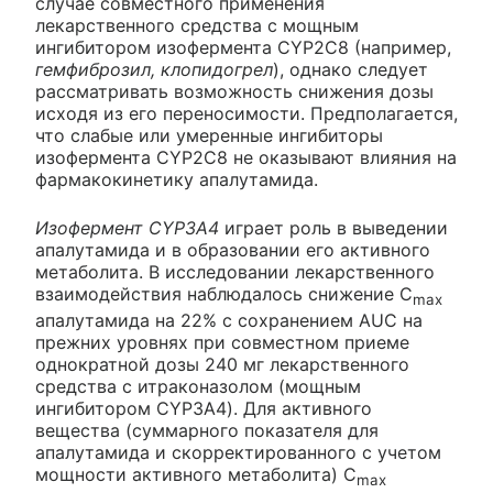
случае совместного применения
лекарственного средства с мощным
ингибитором изофермента CYP2C8 (например,
гемфиброзил, клопидогрел
), однако следует
рассматривать возможность снижения дозы
исходя из его переносимости. Предполагается,
что слабые или умеренные ингибиторы
изофермента CYP2C8 не оказывают влияния на
фармакокинетику апалутамида.
Изофермент CYP3A4
играет роль в выведении
апалутамида и в образовании его активного
метаболита. В исследовании лекарственного
взаимодействия наблюдалось снижение C
max
апалутамида на 22% с сохранением AUC на
прежних уровнях при совместном приеме
однократной дозы 240 мг лекарственного
средства с итраконазолом (мощным
ингибитором CYP3A4). Для активного
вещества (суммарного показателя для
апалутамида и скорректированного с учетом
мощности активного метаболита) C
max