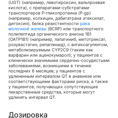
(UGT) (например, левотироксин, вальпроевая
кислота), с препаратами-субстратами
транспортеров Р-гликопротеина (P-gp)
(например, колхицин, дабигатрана этексилат,
дигоксин), белка резистентности
рака
молочной железы
(BCRP) или транспортного
полипептида органического аниона 1В1
(ОАТР1В1) (например, лапатиниб, метотрексат,
розувастатин, репаглинид), с антикоагулянтом,
метаболизируемым CYP2C9 (таким как
варфарин или аценокумарол); у пациентов с
клинически значимыми сердечно-сосудистыми
заболеваниями, возникшими в течение
последних 6 месяцев; у пациентов с
удлиненным интервалом QT в анамнезе или
соответствующими факторами риска, а также
у пациентов, получающих сопутствующие
лекарственные средства, которые могут
удлинять интервал QT.
Дозировка