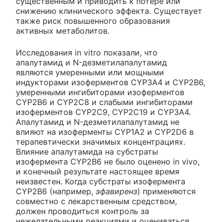
существенным и приводить к потере или
снижению клинического эффекта. Существует
также риск повышенного образования
активных метаболитов.
Исследования in vitro показали, что
апалутамид и N-дезметилапалутамид
являются умеренными или мощными
индукторами изоферментов CYP3A4 и CYP2B6,
умеренными ингибиторами изоферментов
CYP2B6 и CYP2C8 и слабыми ингибиторами
изоферментов CYP2C9, CYP2C19 и CYP3A4.
Апалутамид и N-дезметилапалутамид не
влияют на изоферменты CYP1A2 и CYP2D6 в
терапевтически значимых концентрациях.
Влияние апалутамида на субстраты
изофермента CYP2B6 не было оценено in vivo,
и конечный результате настоящее время
неизвестен. Когда субстраты изофермента
CYP2B6 (например,
эфавиренз
) применяются
совместно с лекарственным средством,
должен проводиться контроль за
нежелательными реакциями и оцениваться