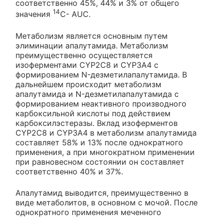
соответственно 45%, 44% и 3% от общего
14
значения
С- AUC.
Метаболизм является основным путем
элиминации апалутамида. Метаболизм
преимущественно осуществляется
изоферментами CYP2C8 и CYP3A4 с
формированием N-дезметилапалутамида. В
дальнейшем происходит метаболизм
апалутамида и N-дезметилапалутамида с
формированием неактивного производного
карбоксильной кислоты под действием
карбоксилэстеразы. Вклад изоферментов
CYP2C8 и CYP3A4 в метаболизм апалутамида
составляет 58% и 13% после однократного
применения, а при многократном применении
при равновесном состоянии он составляет
соответственно 40% и 37%.
Апалутамид выводится, преимущественно в
виде метаболитов, в основном с мочой. После
однократного применения меченного