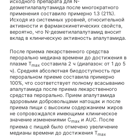
исходного препарата для N-
дезметилапалутамида после многократного
применения составило примерно 1.3 (21%).
Исходя из системных уровней, относительной
активности и фармакокинетических свойств,
вероятно, что N-дезметилапалутамид вносит
вклад в клиническую активность апалутамида.
После приема лекарственного средства
перорально медиана времени до достижения в
плазме T
составила 2 ч (диапазон: от 1 до 5
max
ч). Средняя абсолютная биодоступность при
пероральном приеме составила примерно
100%, что соответствует полному всасыванию
апалутамида после приема лекарственного
средства перорально. Прием апалутамида
здоровыми добровольцами натощак и после
приема пищи с высоким содержанием жиров
не сопровождался имеющими клиническое
значение изменениями C
и AUC. После
max
приема с пищей было отмечено увеличение
медианы времени до достижения T
max