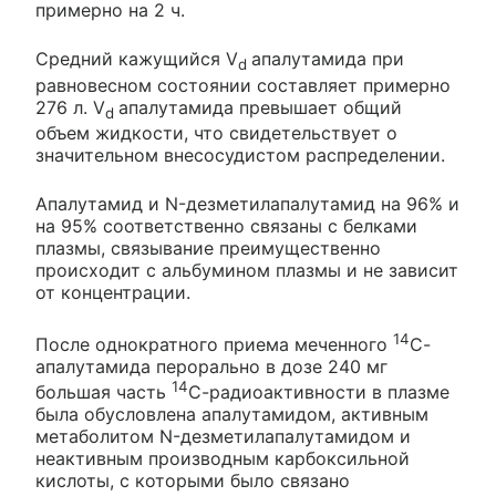
примерно на 2 ч.
Средний кажущийся V
апалутамида при
d
равновесном состоянии составляет примерно
276 л. V
апалутамида превышает общий
d
объем жидкости, что свидетельствует о
значительном внесосудистом распределении.
Апалутамид и N-дезметилапалутамид на 96% и
на 95% соответственно связаны с белками
плазмы, связывание преимущественно
происходит с альбумином плазмы и не зависит
от концентрации.
14
После однократного приема меченного
С-
апалутамида перорально в дозе 240 мг
14
большая часть
С-радиоактивности в плазме
была обусловлена апалутамидом, активным
метаболитом N-дезметилапалутамидом и
неактивным производным карбоксильной
кислоты, с которыми было связано