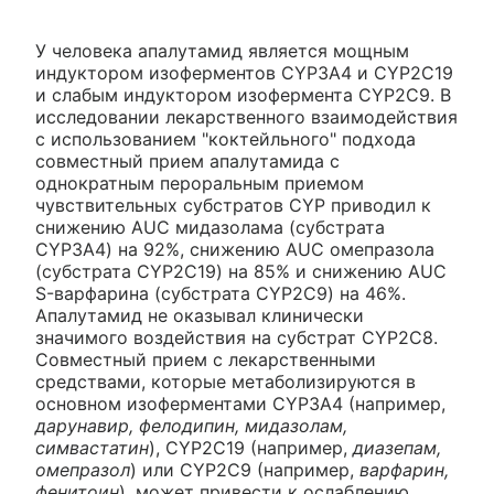
У человека апалутамид является мощным
индуктором изоферментов CYP3A4 и CYP2C19
и слабым индуктором изофермента CYP2C9. В
исследовании лекарственного взаимодействия
с использованием "коктейльного" подхода
совместный прием апалутамида с
однократным пероральным приемом
чувствительных субстратов CYP приводил к
снижению AUC мидазолама (субстрата
CYP3A4) на 92%, снижению AUC омепразола
(субстрата CYP2C19) на 85% и снижению AUC
S-варфарина (субстрата CYP2C9) на 46%.
Апалутамид не оказывал клинически
значимого воздействия на субстрат CYP2C8.
Совместный прием с лекарственными
средствами, которые метаболизируются в
основном изоферментами CYP3A4 (например,
дарунавир, фелодипин, мидазолам,
симвастатин
), CYP2C19 (например,
диазепам,
омепразол
) или CYP2C9 (например,
варфарин,
фенитоин
), может привести к ослаблению