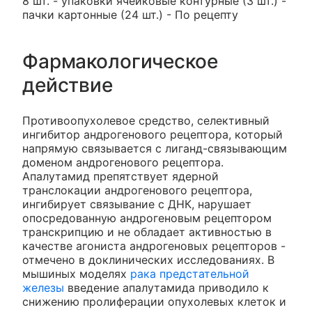
8 шт. - упаковки ячейковые контурные (3 шт.) -
пачки картонные (24 шт.) - По рецепту
Фармакологическое
действие
Противоопухолевое средство, селективный
ингибитор андрогенового рецептора, который
напрямую связывается с лиганд-связывающим
доменом андрогенового рецептора.
Апалутамид препятствует ядерной
транслокации андрогенового рецептора,
ингибирует связывание с ДНК, нарушает
опосредованную андрогеновым рецептором
транскрипцию и не обладает активностью в
качестве агониста андрогеновых рецепторов -
отмечено в доклинических исследованиях. В
мышиных моделях
рака предстательной
железы
введение апалутамида приводило к
снижению пролиферации опухолевых клеток и