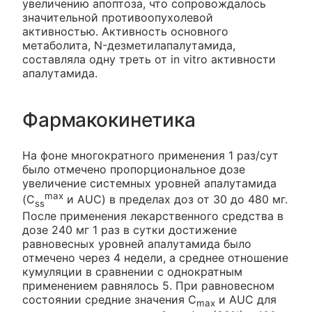
увеличению апоптоза, что сопровождалось
значительной противоопухолевой
активностью. Активность основного
метаболита, N-дезметилапалутамида,
составляла одну треть от in vitro активности
апалутамида.
Фармакокинетика
На фоне многократного применения 1 раз/сут
было отмечено пропорциональное дозе
увеличение системных уровней апалутамида
max
(C
и AUC) в пределах доз от 30 до 480 мг.
ss
После применения лекарственного средства в
дозе 240 мг 1 раз в сутки достижение
равновесных уровней апалутамида было
отмечено через 4 недели, а среднее отношение
кумуляции в сравнении с однократным
применением равнялось 5. При равновесном
состоянии средние значения C
и AUC для
max