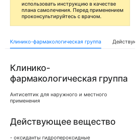
использовать инструкцию в качестве
плана самолечения. Перед применением
проконсультируйтесь с врачом.
Клинико-фармакологическая группа
Действующ
Клинико-
фармакологическая группа
Антисептик для наружного и местного
применения
Действующее вещество
- оксиданты гидропероксидные