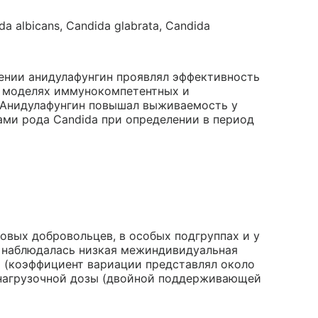
a albicans, Candida glabrata, Candida
дении анидулафунгин проявлял эффективность
на моделях иммунокомпетентных и
Анидулафунгин повышал выживаемость у
ами рода Candida при определении в период
овых добровольцев, в особых подгруппах и у
м наблюдалась низкая межиндивидуальная
 (коэффициент вариации представлял около
нагрузочной дозы (двойной поддерживающей