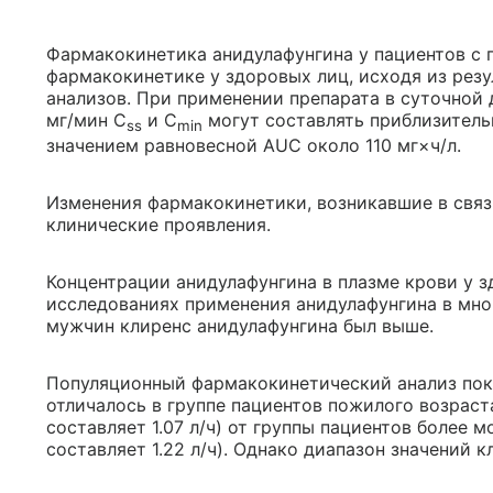
Фармакокинетика анидулафунгина у пациентов с
фармакокинетике у здоровых лиц, исходя из рез
анализов. При применении препарата в суточной д
мг/мин C
и C
могут составлять приблизительн
ss
min
значением равновесной AUC около 110 мг×ч/л.
Изменения фармакокинетики, возникавшие в связ
клинические проявления.
Концентрации анидулафунгина в плазме крови у 
исследованиях применения анидулафунгина в мног
мужчин клиренс анидулафунгина был выше.
Популяционный фармакокинетический анализ пока
отличалось в группе пациентов пожилого возраста
составляет 1.07 л/ч) от группы пациентов более м
составляет 1.22 л/ч). Однако диапазон значений к