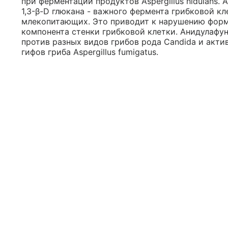
при ферментации продуктов Aspergillus nidulans.
1,3-β-D глюкана - важного фермента грибковой кл
млекопитающих. Это приводит к нарушению форми
компонента стенки грибковой клетки. Анидулафу
против разных видов грибов рода Candida и акти
гифов гриба Aspergillus fumigatus.