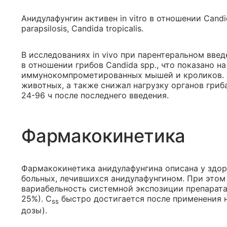
Анидулафунгин активен in vitro в отношении Candid
parapsilosis, Candida tropicalis.
В исследованиях in vivo при парентеральном вве
в отношении грибов Candida spp., что показано 
иммунокомпрометированных мышей и кроликов. 
животных, а также снижал нагрузку органов гриб
24-96 ч после последнего введения.
Фармакокинетика
Фармакокинетика анидулафунгина описана у здор
больных, лечившихся анидулафунгином. При это
вариабельность системной экспозиции препарата
25%). C
быстро достигается после применения 
ss
дозы).