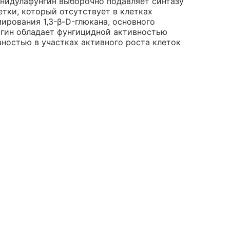
 Анидулафунгин выборочно подавляет синтазу
етки, который отсутствует в клетках
рования 1,3-β-D-глюкана, основного
нгин обладает фунгицидной активностью
вностью в участках активного роста клеток