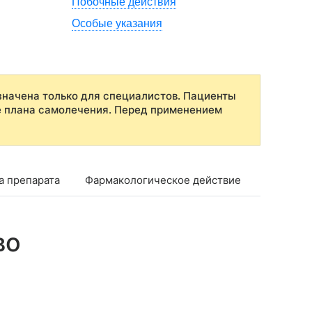
Побочные действия
Особые указания
начена только для специалистов. Пациенты
е плана самолечения. Перед применением
а препарата
Фармакологическое действие
Фармако
во