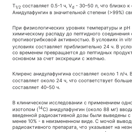
T
составляет 0.5-1 ч, V
- 30–50 л, что близко 
1/2
d
Анидулафунгин в значительной степени (>99%) св
При физиологических уровнях температуры и рН
химическому распаду до пептидного соединения 
противогрибковой активностью. В условиях in vitr
условиях составляет приблизительно 24 ч. В усл
со временем превращается до пептидных продукт
основном за счет экскреции с желчью.
Клиренс анидулафунгина составляет около 1 л/ч. 
составляет около 24 ч, что соответствует больш
составляет 40–50 ч.
В клиническом исследовании с применением одн
14
изотопом (
С) анидулафунгин (около 88 мг) вво
введенной радиоактивной дозы были выведены с 
менее 10% - в неизмененном виде. С мочой выво
радиоактивного препарата, что указывает на нез