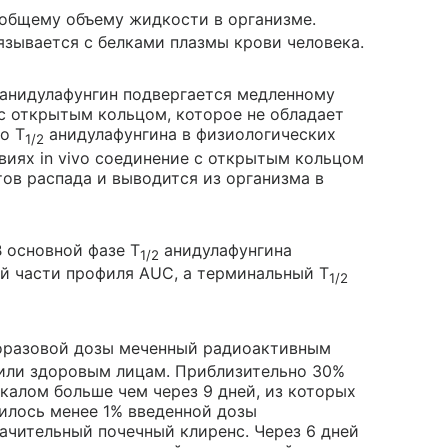
к общему объему жидкости в организме.
язывается с белками плазмы крови человека.
 анидулафунгин подвергается медленному
с открытым кольцом, которое не обладает
o T
анидулафунгина в физиологических
1/2
овиях in vivo соединение с открытым кольцом
ов распада и выводится из организма в
В основной фазе T
анидулафунгина
1/2
ей части профиля AUC, а терминальный T
1/2
оразовой дозы меченный радиоактивным
дили здоровым лицам. Приблизительно 30%
калом больше чем через 9 дней, из которых
дилось менее 1% введенной дозы
начительный почечный клиренс. Через 6 дней