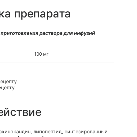
ка препарата
 приготовления раствора для инфузий
100 мг
рецепту
ецепту
ействие
эхинокандин, липопептид, синтезированный