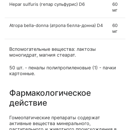
Hepar sulfuris (гепар сульфурис) D6
60
мг
Atropa bella-donna (атропа белла-донна) D4
60
мг
Вспомогательные вещества: лактозы
моногидрат, магния стеарат.
50 шт. - пеналы полипропиленовые (1) - пачки
картонные.
Фармакологическое
действие
Гомеопатические препараты содержат
активные вещества минерального,
растительного и животного происхождения в