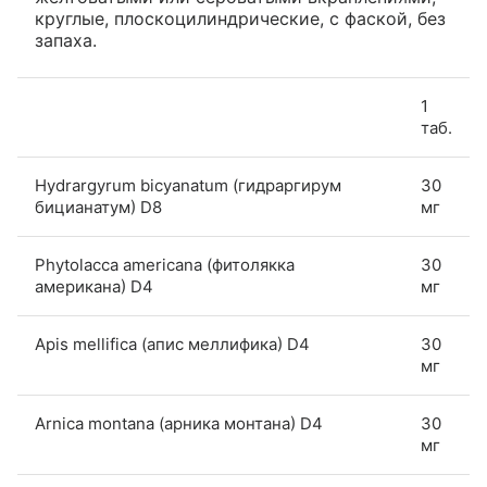
круглые, плоскоцилиндрические, с фаской, без
запаха.
1
таб.
Hydrargyrum bicyanatum (гидраргирум
30
бицианатум) D8
мг
Phytolacca americana (фитолякка
30
американа) D4
мг
Apis mellifica (апис меллифика) D4
30
мг
Arnica montana (арника монтана) D4
30
мг