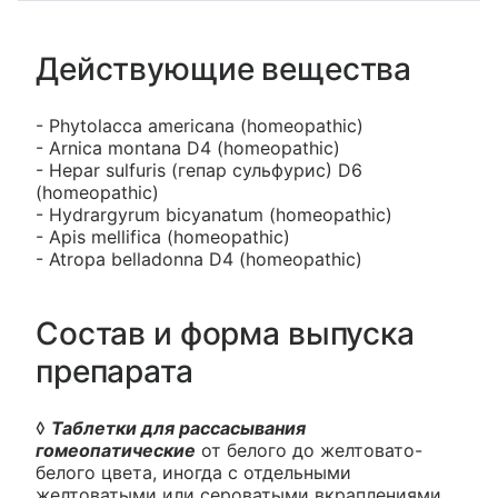
Действующие вещества
- Phytolaссa ameriсana (homeopathic)
- Arniсa montana D4 (homeopathic)
- Hepar sulfuris (гепар сульфурис) D6
(homeopathic)
- Hydrargyrum bicyanatum (homeopathic)
- Apis mellifica (homeopathic)
- Atropa belladonna D4 (homeopathic)
Состав и форма выпуска
препарата
◊
Таблетки для рассасывания
гомеопатические
от белого до желтовато-
белого цвета, иногда с отдельными
желтоватыми или сероватыми вкраплениями,