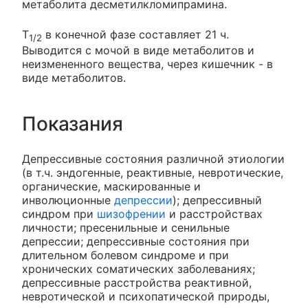
метаболита десметилкломипрамина.
T
в конечной фазе составляет 21 ч.
1/2
Выводится с мочой в виде метаболитов и
неизмененного вещества, через кишечник - в
виде метаболитов.
Показания
Депрессивные состояния различной этиологии
(в т.ч. эндогенные, реактивные, невротические,
органические, маскированные и
инволюционные
депрессии
); депрессивный
синдром при
шизофрении
и расстройствах
личности; пресенильные и сенильные
депрессии; депрессивные состояния при
длительном болевом синдроме и при
хронических соматических заболеваниях;
депрессивные расстройства реактивной,
невротической и психопатической природы,