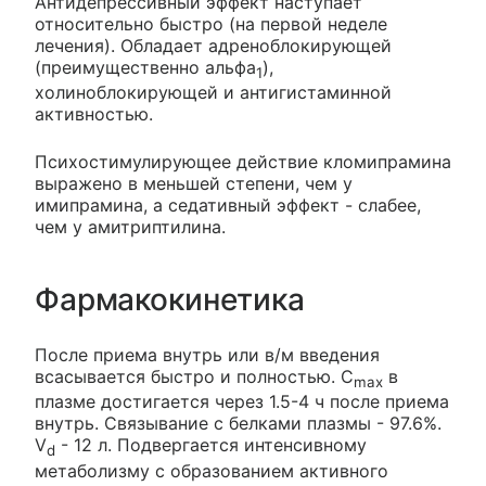
Антидепрессивный эффект наступает
относительно быстро (на первой неделе
лечения). Обладает адреноблокирующей
(преимущественно альфа
),
1
холиноблокирующей и антигистаминной
активностью.
Психостимулирующее действие кломипрамина
выражено в меньшей степени, чем у
имипрамина, а седативный эффект - слабее,
чем у амитриптилина.
Фармакокинетика
После приема внутрь или в/м введения
всасывается быстро и полностью. C
в
max
плазме достигается через 1.5-4 ч после приема
внутрь. Связывание с белками плазмы - 97.6%.
V
- 12 л. Подвергается интенсивному
d
метаболизму с образованием активного