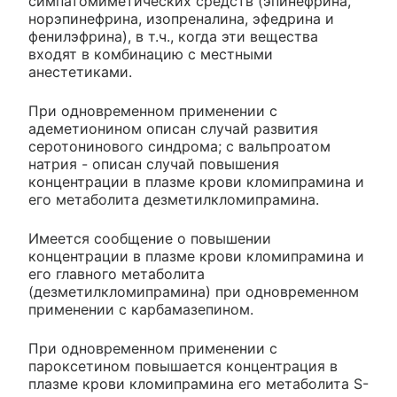
симпатомиметических средств (эпинефрина,
норэпинефрина, изопреналина, эфедрина и
фенилэфрина), в т.ч., когда эти вещества
входят в комбинацию с местными
анестетиками.
При одновременном применении с
адеметионином описан случай развития
серотонинового синдрома; с вальпроатом
натрия - описан случай повышения
концентрации в плазме крови кломипрамина и
его метаболита дезметилкломипрамина.
Имеется сообщение о повышении
концентрации в плазме крови кломипрамина и
его главного метаболита
(дезметилкломипрамина) при одновременном
применении с карбамазепином.
При одновременном применении с
пароксетином повышается концентрация в
плазме крови кломипрамина его метаболита S-