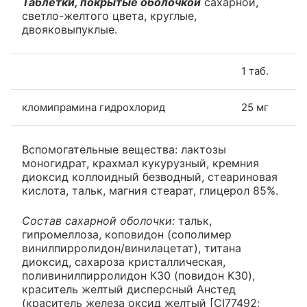
Таблетки, покрытые оболочкой
сахарной,
светло-желтого цвета, круглые,
двояковыпуклые.
1 таб.
кломипрамина гидрохлорид
25 мг
Вспомогательные вещества: лактозы
моногидрат, крахмал кукурузный, кремния
диоксид коллоидный безводный, стеариновая
кислота, тальк, магния стеарат, глицерол 85%.
Состав сахарной оболочки:
тальк,
гипромеллоза, коповидон (сополимер
винилпирролидон/винилацетат), титана
диоксид, сахароза кристаллическая,
поливинилпирролидон К30 (повидон K30),
краситель желтый дисперсный Анстед
(краситель железа оксид желтый [СI77492;