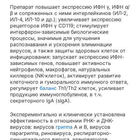
Препарат повышает экспрессию ИФН γ, ИФН α/
β и сопряженных с ними интерлейкинов (ИЛ-2,
ИЛ-4, ИЛ-10 и др.); увеличивает экспрессию
рецепторов ИФН γ CD119; стимулирует
интерферон-зависимые биологические
процессы, значимые для улучшения
распознавания и ускорения элиминации
вирусов, а также защиты здоровых клеток от
инфицирования: запускает экспрессию ИФН-
зависимых генов, повышает активность
нейтрофилов, макрофагов, натуральных
киллеров (NK-клеток), активирует развитие
клеточного и гуморального иммунного ответа,
регулирует
баланс
Th1/Th2 клеток, усиливает
продукцию иммуноглобулинов, в т.ч.
секреторного IgA (sIgA).
Экспериментально и клинически установлена
эффективность в отношении РНК- и ДНК-
вирусов: вирусов
гриппа
А и В, вирусов
парагриппа, риновируса, респираторно-
синцитиального вируса, аденовирусов,