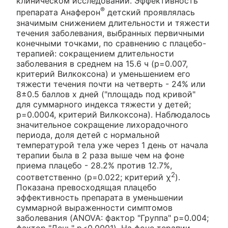
клиническом исследовании. Эффективность
®
препарата Анаферон
детский проявлялась
значимым снижением длительности и тяжести
течения заболевания, выбранных первичными
конечными точками, по сравнению с плацебо-
терапией: сокращением длительности
заболевания в среднем на 15.6 ч (p=0.007,
критерий Вилкоксона) и уменьшением его
тяжести течения почти на четверть - 24% или
8±0.5 баллов х дней ("площадь под кривой"
для суммарного индекса тяжести у детей;
p=0.0004, критерий Вилкоксона). Наблюдалось
значительное сокращение лихорадочного
периода, доля детей с нормальной
температурой тела уже через 1 день от начала
терапии была в 2 раза выше чем на фоне
приема плацебо - 28.2% против 12.7%,
2
соответственно (р=0.022; критерий χ
).
Показана превосходящая плацебо
эффективность препарата в уменьшении
суммарной выраженности симптомов
заболевания (ANOVA: фактор "Группа" p=0.004;
фактор "День" p<0.0001). На фоне терапии