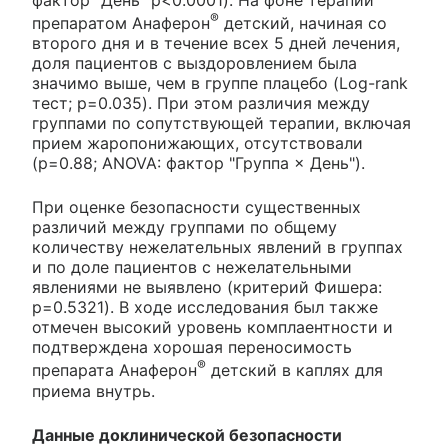
®
препаратом Анаферон
детский, начиная со
второго дня и в течение всех 5 дней лечения,
доля пациентов с выздоровлением была
значимо выше, чем в группе плацебо (Log-rank
тест; p=0.035). При этом различия между
группами по сопутствующей терапии, включая
прием жаропонижающих, отсутствовали
(p=0.88; ANOVA: фактор "Группа × День").
При оценке безопасности существенных
различий между группами по общему
количеству нежелательных явлений в группах
и по доле пациентов с нежелательными
явлениями не выявлено (критерий Фишера:
p=0.5321). В ходе исследования был также
отмечен высокий уровень комплаентности и
подтверждена хорошая переносимость
®
препарата Анаферон
детский в каплях для
приема внутрь.
Данные доклинической безопасности