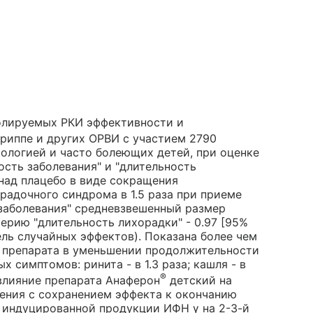
ролируемых РКИ эффективности и
риппе и других ОРВИ с участием 2790
атологией и часто болеющих детей, при оценке
сть заболевания" и "длительность
над плацебо в виде сокращения
орадочного синдрома в 1.5 раза при приеме
 заболевания" средневзвешенный размер
итерию "длительность лихорадки" - 0.97 [95%
дель случайных эффектов). Показана более чем
ь препарата в уменьшении продолжительности
 симптомов: ринита - в 1.3 раза; кашля - в
®
 влияние препарата Анаферон
детский на
чения с сохранением эффекта к окончанию
 индуцированной продукции ИФН γ на 2-3-й