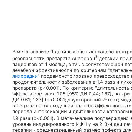
В мета-анализе 9 двойных слепых плацебо-конт
®
безопасности препарата Анаферон
детский при г
пациентов от 1 месяца, в т.ч. с сопутствующей п
лечебной эффективности по критериям "длительно
лихорадки
" продемонстрировано превосходство 
продолжительности заболевания в 1.4 раза и лих
препарата (p<0.001). По критерию "длительность
эффекта составил 1.05 [95% ДИ 0.44; 1.67], по кр
ДИ 0.61; 1.33] (p<0.001; двусторонний Z-тест; мо
в 1.5 раза превосходящая плацебо эффективност
периода интоксикации и длительности катаральных
1.9 раза (p<0.001). В мета-анализе подтверждено
уровень индуцированного ИФН γ на 2-3-й дни ле
терапии - средневзвешенный размер эффекта для