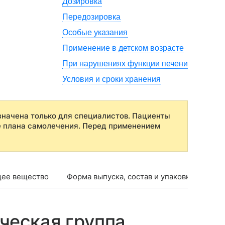
Дозировка
Передозировка
Особые указания
Применение в детском возрасте
При нарушениях функции печени
Условия и сроки хранения
начена только для специалистов. Пациенты
е плана самолечения. Перед применением
ее вещество
Форма выпуска, состав и упаковка
Фар
ческая группа