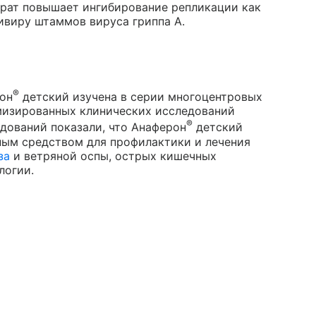
рат повышает ингибирование репликации как
мивиру штаммов вируса гриппа А.
®
он
детский изучена в серии многоцентровых
мизированных клинических исследований
®
дований показали, что Анаферон
детский
ным средством для профилактики и лечения
за
и ветряной оспы, острых кишечных
логии.