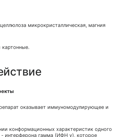
 целлюлоза микрокристаллическая, магния
и картонные.
ействие
фекты
препарат оказывает иммуномодулирующее и
ении конформационных характеристик одного
- интерферона гамма (ИФН γ), которое