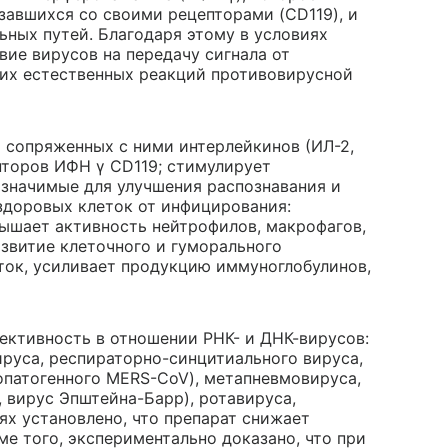
завшихся со своими рецепторами (CD119), и
ных путей. Благодаря этому в условиях
ие вирусов на передачу сигнала от
щих естественных реакций противовирусной
 сопряженных с ними интерлейкинов (ИЛ-2,
епторов ИФН γ CD119; стимулирует
значимые для улучшения распознавания и
здоровых клеток от инфицирования:
ышает активность нейтрофилов, макрофагов,
азвитие клеточного и гуморального
еток, усиливает продукцию иммуноглобулинов,
ективность в отношении РНК- и ДНК-вирусов:
ируса, респираторно-синцитиального вируса,
опатогенного MERS-CoV), метапневмовируса,
, вирус Эпштейна-Барр), ротавируса,
ях установлено, что препарат снижает
е того, экспериментально доказано, что при