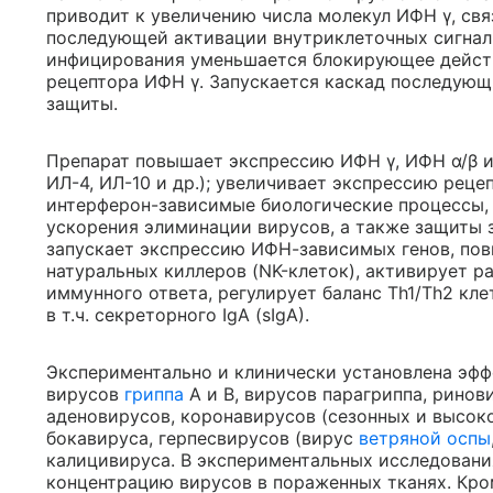
приводит к увеличению числа молекул ИФН γ, свя
последующей активации внутриклеточных сигналь
инфицирования уменьшается блокирующее действ
рецептора ИФН γ. Запускается каскад последую
защиты.
Препарат повышает экспрессию ИФН γ, ИФН α/β и
ИЛ-4, ИЛ-10 и др.); увеличивает экспрессию рец
интерферон-зависимые биологические процессы, 
ускорения элиминации вирусов, а также защиты 
запускает экспрессию ИФН-зависимых генов, пов
натуральных киллеров (NK-клеток), активирует р
иммунного ответа, регулирует баланс Th1/Th2 кл
в т.ч. секреторного IgA (sIgA).
Экспериментально и клинически установлена эфф
вирусов
гриппа
А и В, вирусов парагриппа, ринов
аденовирусов, коронавирусов (сезонных и высок
бокавируса, герпесвирусов (вирус
ветряной оспы
калицивируса. В экспериментальных исследовани
концентрацию вирусов в пораженных тканях. Кром