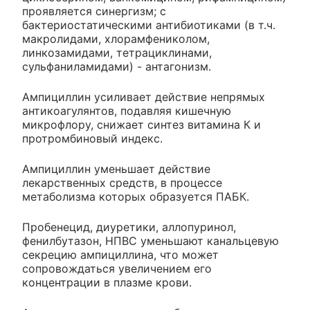
проявляется синергизм; с
бактериостатическими антибиотиками (в т.ч.
макролидами, хлорамфениколом,
линкозамидами, тетрациклинами,
сульфаниламидами) - антагонизм.
Ампициллин усиливает действие непрямых
антикоагулянтов, подавляя кишечную
микрофлору, снижает синтез витамина К и
протромбиновый индекс.
Ампициллин уменьшает действие
лекарственных средств, в процессе
метаболизма которых образуется ПАБК.
Пробенецид, диуретики, аллопуринол,
фенилбутазон, НПВС уменьшают канальцевую
секрецию ампициллина, что может
сопровождаться увеличением его
концентрации в плазме крови.