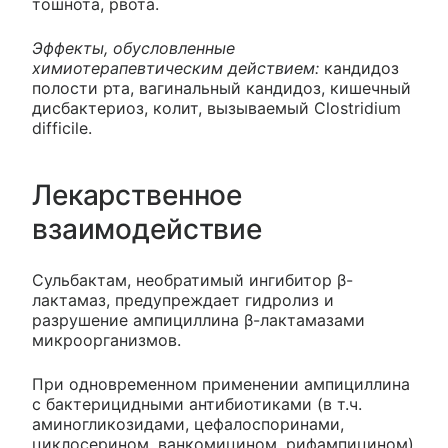
тошнота, рвота.
Эффекты, обусловленные
химиотерапевтическим действием:
кандидоз
полости рта, вагинальный кандидоз, кишечный
дисбактериоз, колит, вызываемый Clostridium
difficile.
Лекарственное
взаимодействие
Сульбактам, необратимый ингибитор β-
лактамаз, предупреждает гидролиз и
разрушение ампициллина β-лактамазами
микроорганизмов.
При одновременном применении ампициллина
с бактерицидными антибиотиками (в т.ч.
аминогликозидами, цефалоспоринами,
циклосерином, ванкомицином, рифампицином)