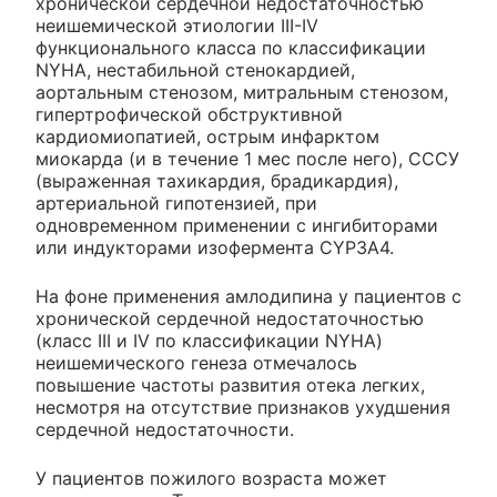
хронической сердечной недостаточностью
неишемической этиологии III-IV
функционального класса по классификации
NYHA, нестабильной стенокардией,
аортальным стенозом, митральным стенозом,
гипертрофической обструктивной
кардиомиопатией, острым инфарктом
миокарда (и в течение 1 мес после него), СССУ
(выраженная тахикардия, брадикардия),
артериальной гипотензией, при
одновременном применении с ингибиторами
или индукторами изофермента CYP3A4.
На фоне применения амлодипина у пациентов с
хронической сердечной недостаточностью
(класс III и IV по классификации NYHA)
неишемического генеза отмечалось
повышение частоты развития отека легких,
несмотря на отсутствие признаков ухудшения
сердечной недостаточности.
У пациентов пожилого возраста может