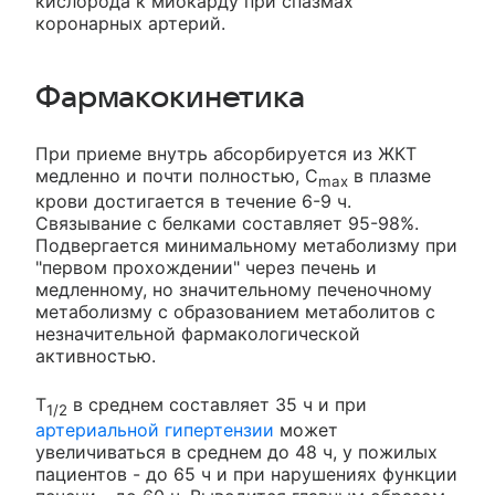
кислорода к миокарду при спазмах
коронарных артерий.
Фармакокинетика
При приеме внутрь абсорбируется из ЖКТ
медленно и почти полностью, C
в плазме
max
крови достигается в течение 6-9 ч.
Связывание с белками составляет 95-98%.
Подвергается минимальному метаболизму при
"первом прохождении" через печень и
медленному, но значительному печеночному
метаболизму с образованием метаболитов с
незначительной фармакологической
активностью.
T
в среднем составляет 35 ч и при
1/2
артериальной гипертензии
может
увеличиваться в среднем до 48 ч, у пожилых
пациентов - до 65 ч и при нарушениях функции