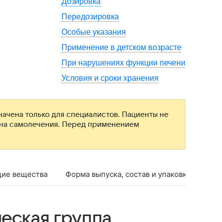
Дозировка
Передозировка
Особые указания
Применение в детском возрасте
При нарушениях функции печени
Условия и сроки хранения
ачена только для специалистов. Пациенты не
ана самолечения. Перед применением
ие вещества
Форма выпуска, состав и упаковка
Фар
еская группа