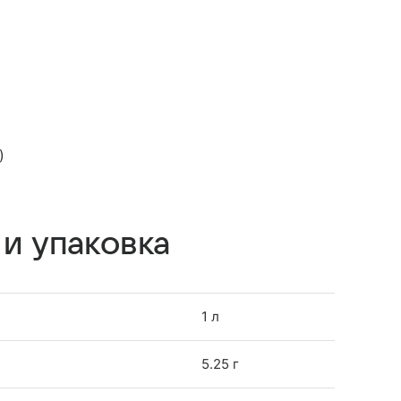
)
 и упаковка
1 л
5.25 г