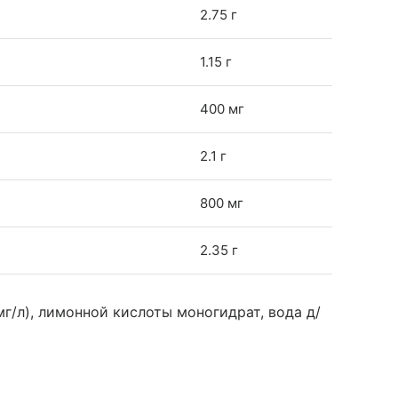
2.75 г
1.15 г
400 мг
2.1 г
800 мг
2.35 г
г/л), лимонной кислоты моногидрат, вода д/