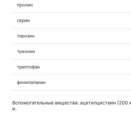
пролин
серин
тирозин
треонин
триптофан
фенилаланин
Вспомогательные вещества: ацетилцистеин (200 м
и.