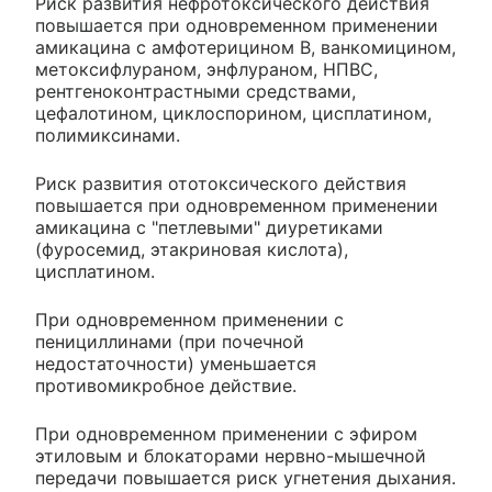
Риск развития нефротоксического действия
повышается при одновременном применении
амикацина с амфотерицином B, ванкомицином,
метоксифлураном, энфлураном, НПВС,
рентгеноконтрастными средствами,
цефалотином, циклоспорином, цисплатином,
полимиксинами.
Риск развития ототоксического действия
повышается при одновременном применении
амикацина с "петлевыми" диуретиками
(фуросемид, этакриновая кислота),
цисплатином.
При одновременном применении с
пенициллинами (при почечной
недостаточности) уменьшается
противомикробное действие.
При одновременном применении с эфиром
этиловым и блокаторами нервно-мышечной
передачи повышается риск угнетения дыхания.