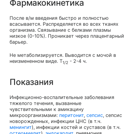
Фармакокинетика
После в/м введения быстро и полностью
всасывается. Распределяется во всех тканях
организма. Связывание с белками плазмы
низкое (0-10%). Проникает через плацентарный
барьер.
Не метаболизируется. Выводится с мочой в
неизмененном виде. T
- 2-4 ч.
1/2
Показания
Инфекционно-воспалительные заболевания
тяжелого течения, вызванные
чувствительными к амикацину
микроорганизмами:
перитонит
,
сепсис
, сепсис
новорожденных, инфекции ЦНС (в т.ч.
менингит
), инфекции костей и суставов (в т.ч.
остеомиелит
),
эндокардит
, пневмония,