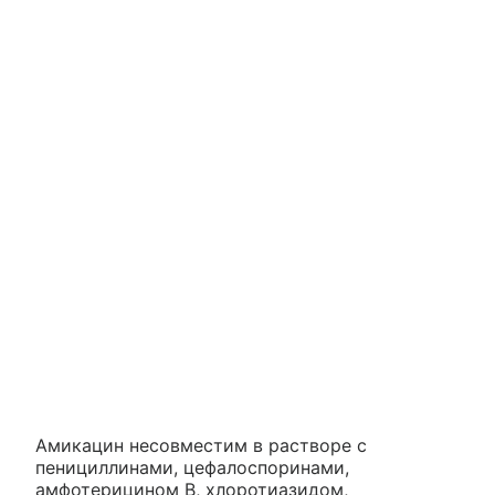
Амикацин несовместим в растворе с
пенициллинами, цефалоспоринами,
амфотерицином B, хлоротиазидом,