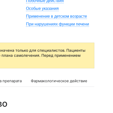
Побочные действия
Особые указания
Применение в детском возрасте
При нарушениях функции печени
начена только для специалистов. Пациенты
е плана самолечения. Перед применением
а препарата
Фармакологическое действие
Фармако
во