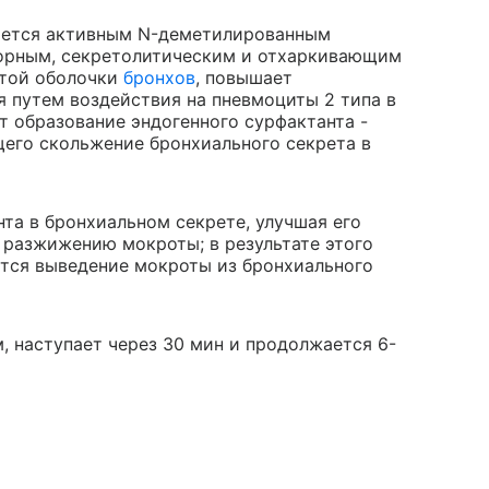
яется активным N-деметилированным
орным, секретолитическим и отхаркивающим
стой оболочки
бронхов
, повышает
я путем воздействия на пневмоциты 2 типа в
ет образование эндогенного сурфактанта -
его скольжение бронхиального секрета в
та в бронхиальном секрете, улучшая его
 разжижению мокроты; в результате этого
тся выведение мокроты из бронхиального
, наступает через 30 мин и продолжается 6-