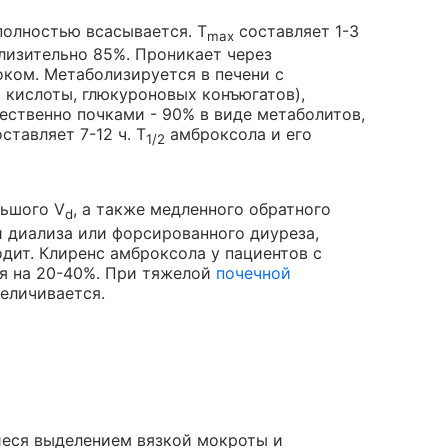
полностью всасывается. Т
составляет 1-3
max
лизительно 85%. Проникает через
оком. Метаболизируется в печени с
кислоты, глюкуроновых конъюгатов),
ственно почками - 90% в виде метаболитов,
ставляет 7-12 ч. T
амброксола и его
1/2
льшого V
, а также медленного обратного
d
и диализа или форсированного диуреза,
дит. Клиренс амброксола у пациентов с
я на 20-40%. При тяжелой
почечной
еличивается.
еся выделением вязкой мокроты и