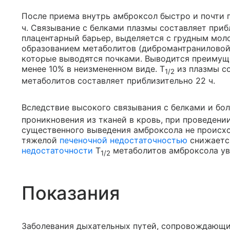
После приема внутрь амброксол быстро и почти 
ч. Связывание с белками плазмы составляет приб
плацентарный барьер, выделяется с грудным мол
образованием метаболитов (дибромантраниловой 
которые выводятся почками. Выводится преимуще
менее 10% в неизмененном виде. T
из плазмы со
1/2
метаболитов составляет приблизительно 22 ч.
Вследствие высокого связывания с белками и бо
проникновения из тканей в кровь, при проведени
существенного выведения амброксола не происхо
тяжелой
печеночной недостаточностью
снижаетс
недостаточности
T
метаболитов амброксола ув
1/2
Показания
Заболевания дыхательных путей, сопровождающи