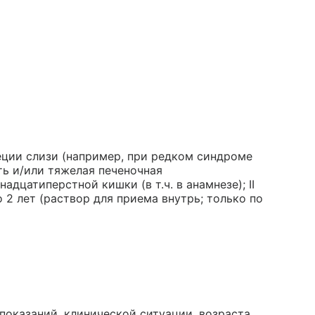
ции слизи (например, при редком синдроме
ть и/или тяжелая печеночная
адцатиперстной кишки (в т.ч. в анамнезе); II
о 2 лет (раствор для приема внутрь; только по
показаний, клинической ситуации, возраста