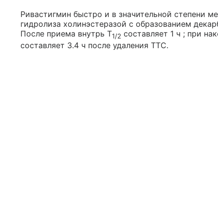
Ривастигмин быстро и в значительной степени м
гидролиза холинэстеразой с образованием декар
После приема внутрь T
составляет 1 ч ; при н
1/2
составляет 3.4 ч после удаления ТТС.