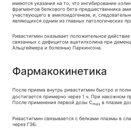
имеются указания на то, что ингибирование хол
фрагментов белкового бета-предшественника амило
участвующего в амилоидогенезе, и, следователь
являющихся одним из главных патологических пр
Ривастигмин оказывает положительное действие
связанных с дефицитом ацетилхолина при деменц
Альцгеймера и болезнью Паркинсона.
Фармакокинетика
После приема внутрь ривастигмин быстро и полн
достигается примерно через 1 ч. При накожном п
После применения первой дозы C
в плазме дос
max
Ривастигмин связывается с белками плазмы в сла
через ГЭБ.