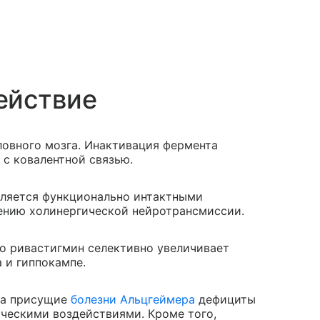
ействие
овного мозга. Инактивация фермента
с ковалентной связью.
еляется функционально интактными
ению холинергической нейротрансмиссии.
то ривастигмин селективно увеличивает
 и гиппокампе.
на присущие
болезни Альцгеймера
дефициты
ческими воздействиями. Кроме того,