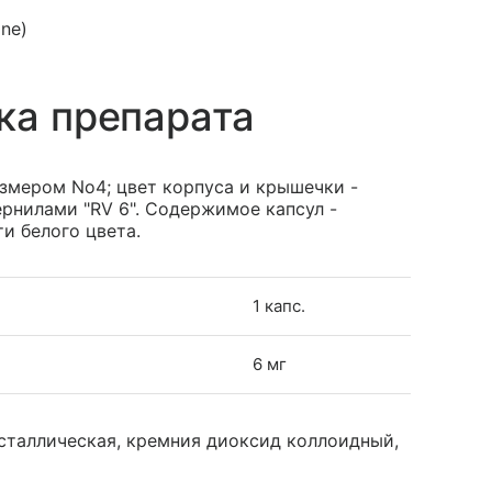
ine)
ка препарата
змером No4; цвет корпуса и крышечки -
рнилами "RV 6". Содержимое капсул -
и белого цвета.
1 капс.
6 мг
сталлическая, кремния диоксид коллоидный,