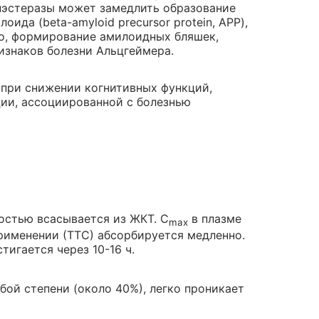
инэстеразы может замедлить образование
ида (beta-amyloid precursor protein, APP),
но, формирование амилоидных бляшек,
изнаков болезни Альцгеймера.
 при снижении когнитивных функций,
ии, ассоциированной с болезнью
остью всасывается из ЖКТ. C
в плазме
max
рименении (ТТС) абсорбируется медленно.
тигается через 10-16 ч.
бой степени (около 40%), легко проникает