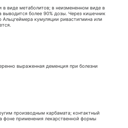
 в виде метаболитов; в неизмененном виде в
а выводится более 90% дозы. Через кишечник
ью Альцгеймера кумуляции ривастигмина или
ется.
еренно выраженная деменция при болезни
ругим производным карбамата; контактный
на фоне применения лекарственной формы