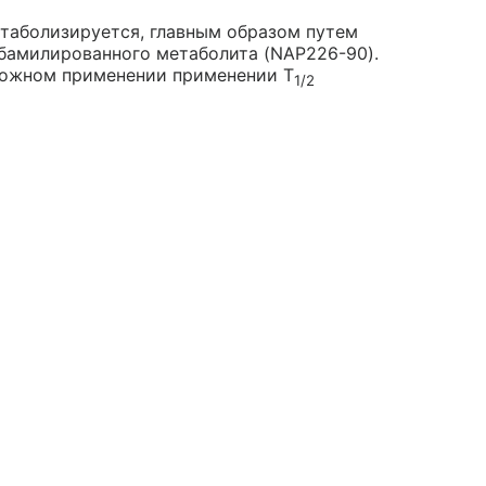
етаболизируется, главным образом путем
бамилированного метаболита (NAP226-90).
акожном применении применении T
1/2