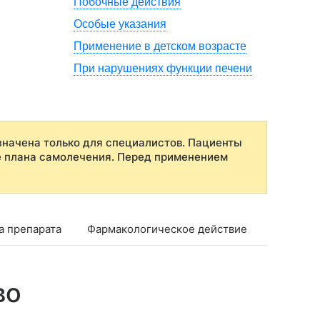
Побочные действия
Особые указания
Применение в детском возрасте
При нарушениях функции печени
начена только для специалистов. Пациенты
е плана самолечения. Перед применением
а препарата
Фармакологическое действие
Фармако
во