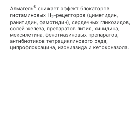
®
Алмагель
снижает эффект блокаторов
гистаминовых Н
-рецепторов (циметидин,
2
ранитидин, фамотидин), сердечных гликозидов,
солей железа, препаратов лития, хинидина,
мексилетина, фенотиазиновых препаратов,
антибиотиков тетрациклинового ряда,
ципрофлоксацина, изониазида и кетоконазола.