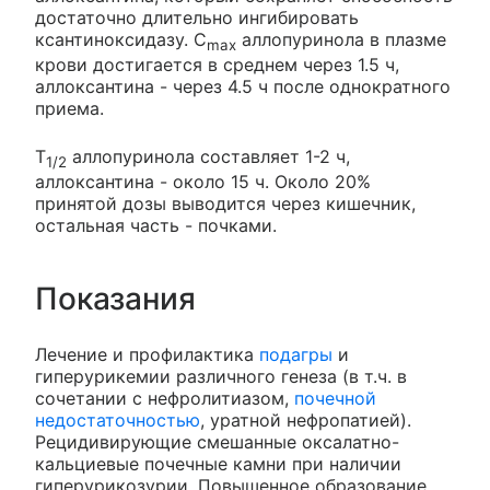
достаточно длительно ингибировать
ксантиноксидазу. C
аллопуринола в плазме
max
крови достигается в среднем через 1.5 ч,
аллоксантина - через 4.5 ч после однократного
приема.
T
аллопуринола составляет 1-2 ч,
1/2
аллоксантина - около 15 ч. Около 20%
принятой дозы выводится через кишечник,
остальная часть - почками.
Показания
Лечение и профилактика
подагры
и
гиперурикемии различного генеза (в т.ч. в
сочетании с нефролитиазом,
почечной
недостаточностью
, уратной нефропатией).
Рецидивирующие смешанные оксалатно-
кальциевые почечные камни при наличии
гиперурикозурии. Повышенное образование