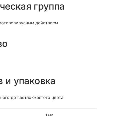
ческая группа
ротивовирусным действием
во
в и упаковка
ного до светло-желтого цвета.
1 мл