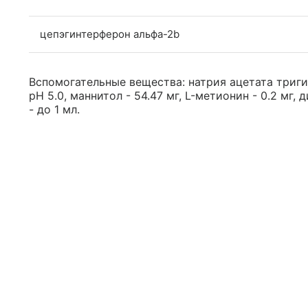
цепэгинтерферон альфа-2b
Вспомогательные вещества: натрия ацетата тригидр
pH 5.0, маннитол - 54.47 мг, L-метионин - 0.2 мг, 
- до 1 мл.