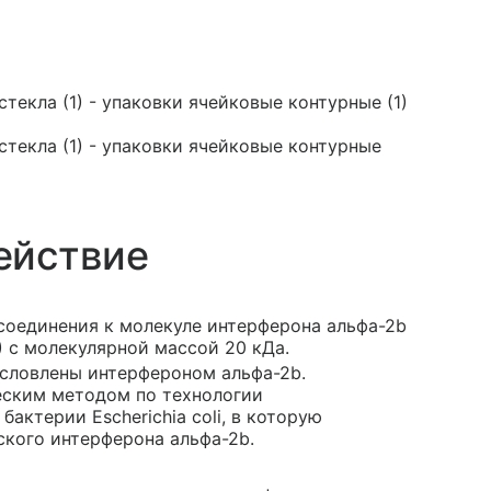
текла (1) - упаковки ячейковые контурные (1)
стекла (1) - упаковки ячейковые контурные
ействие
соединения к молекуле интерферона альфа-2b
 с молекулярной массой 20 кДа.
словлены интерфероном альфа-2b.
еским методом по технологии
ктерии Escherichia coli, в которую
ского интерферона альфа-2b.