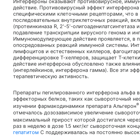
Интерфероны оказывают противовирусное, имму
действие. Противовирусный эффект интерферона 
специфическими клеточными рецепторами, что в
последовательных внутриклеточных реакций, в
(протеинкиназа R, 2'-5'-олигоаденилатсинтетаза и
подавление транскрипции вирусного генома и ин
Иммуномодулирующее действие проявляется, в п
опосредованных реакций иммунной системы. Инт
лимфоцитов и естественных киллеров, фагоцитар
дифференцировке Т-хелперов, защищает Т-клетк
действие интерферона обусловлено также влиян
(интерлейкинов, интерферона гамма). Все эти эф
терапевтическую активность.
Препараты пегилированного интерферона альфа 
эффекторных белков, таких как сывороточный нео
®
изучении фармакодинамики препарата Альгерон
отмечалось дозозависимое увеличение сыворото
максимальный прирост которой достигался через
раз в неделю в дозе 1.5 мкг/кг сывороточная ко
гепатитом
С поддерживалась на постоянно высок