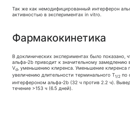
Так же как немодифицированный интерферон альф
активностью в экспериментах in vitro.
Фармакокинетика
В доклинических экспериментах было показано, 
альфа-2b приводит к значительному замедлению 
V
, уменьшению клиренса. Уменьшение клиренса 
d
увеличению длительности терминального Т
по 
1/2
интерфероном альфа-2b (32 ч против 2.2 ч). Выве
течение >153 ч (6.5 дней).