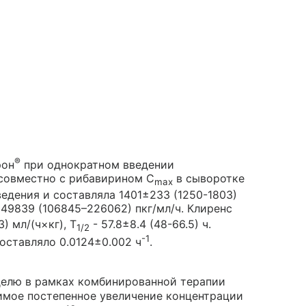
®
рон
при однократном введении
 совместно с рибавирином С
в сыворотке
max
введения и составляла 1401±233 (1250-1803)
49839 (106845–226062) пкг/мл/ч. Клиренс
) мл/(ч×кг), T
- 57.8±8.4 (48-66.5) ч.
1/2
-1
составляло 0.0124±0.002 ч
.
еделю в рамках комбинированной терапии
имое постепенное увеличение концентрации