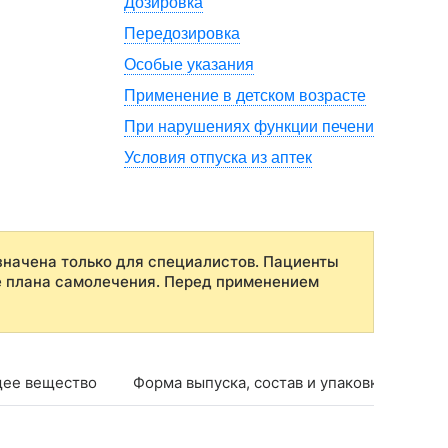
Дозировка
Передозировка
Особые указания
Применение в детском возрасте
При нарушениях функции печени
Условия отпуска из аптек
начена только для специалистов. Пациенты
е плана самолечения. Перед применением
ее вещество
Форма выпуска, состав и упаковка
Фар