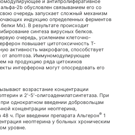
номодулирующее и антипролиферативное
альфа-2b обусловлен связыванием его со
 свою очередь запускает сложный механизм
ключающих индукцию определенных ферментов
 белки Мх). В результате происходит
гибирование синтеза вирусных белков.
ервую очередь, усилением клеточно-
ерферон повышает цитотоксичность Т-
ную активность макрофагов, способствует
и от апоптоза. Иммуномодулирующее
ием на продукцию ряда цитокинов
фекты интерферона могут опосредовать его
вызывают возрастание концентрации
птерин и 2'-5'-олигоаденилатсинтетаза. При
при однократном введении добровольцам
чной концентрации неоптерина,
®
 48 ч. При введении препарата Альгерон
1
нцентрация неоптерина у больных хроническим
ом уровне.