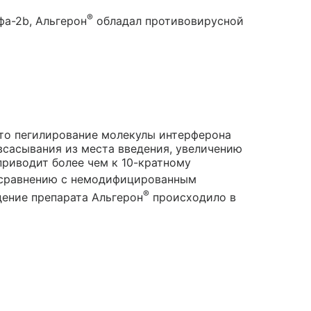
®
а-2b, Альгерон
обладал противовирусной
что пегилирование молекулы интерферона
всасывания из места введения, увеличению
приводит более чем к 10-кратному
сравнению с немодифицированным
®
дение препарата Альгерон
происходило в