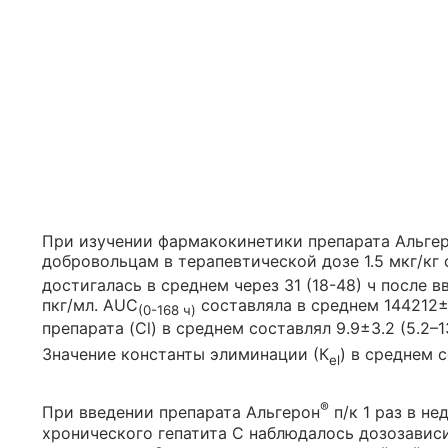
При изучении фармакокинетики препарата Альге
добровольцам в терапевтической дозе 1.5 мкг/кг
достигалась в среднем через 31 (18-48) ч после 
пкг/мл. AUC
составляла в среднем 144212±
(0-168 ч)
препарата (Cl) в среднем составлял 9.9±3.2 (5.2–13
Значение константы элиминации (К
) в среднем 
е
l
®
При введении препарата Альгерон
п/к 1 раз в н
хронического гепатита С наблюдалось дозозавис