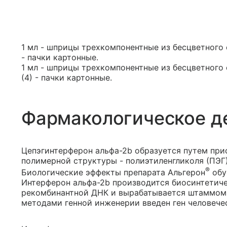
1 мл - шприцы трехкомпонентные из бесцветного с
- пачки картонные.
1 мл - шприцы трехкомпонентные из бесцветного 
(4) - пачки картонные.
Фармакологическое д
Цепэгинтерферон альфа-2b образуется путем при
полимерной структуры - полиэтиленгликоля (ПЭГ)
®
Биологические эффекты препарата Альгерон
обу
Интерферон альфа-2b производится биосинтетич
рекомбинантной ДНК и вырабатывается штаммом ба
методами генной инженерии введен ген человече